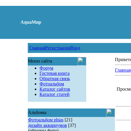
AquaМир
Главная
Регистрация
Вход
Привет
Меню сайта
Форум
Главная
Гостевая книга
Обратная связь
Фотоальбом
Каталог сайтов
Просмот
Каталог статей
Альбомы
Фотоальбом phias
[21]
дизайн аквариумов
[37]
(образцы фото)