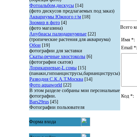
Фотоальбом,дискусы
[14]
(фото дискусов предлагаемых под заказ)
Аквариумы Южного г/м
[18]
Зоомир в фото
[4]
Всего к
(фото магазина)
Анубиасы палюдариумные
[22]
(тропические растения для аквариума)
Имя *:
Обои
[19]
Email *
фотографии для заставки
Скаты-речные хвостоколы
[6]
(фотографии скатов)
Лорикариевые-L сомы
[15]
(панаки,гипоанциструсы,барианциструсы)
Разводня С.К.А.Т.Москва
[14]
Фото aquaworld
[22]
В этом разделе собраны мои персональные
фотографии.
Код *:
Bars29rus
[45]
Фотографии пользователя
Форма входа