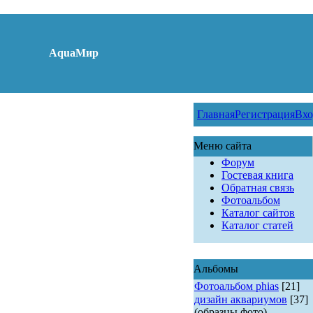
AquaМир
Главная
Регистрация
Вхо
Меню сайта
Форум
Гостевая книга
Обратная связь
Фотоальбом
Каталог сайтов
Каталог статей
Альбомы
Фотоальбом phias
[21]
дизайн аквариумов
[37]
(образцы фото)