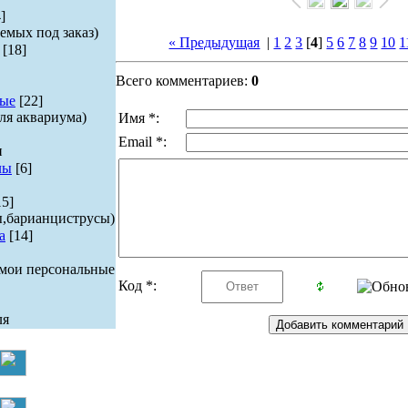
]
емых под заказ)
« Предыдущая
|
1
2
3
[
4
]
5
6
7
8
9
10
1
[18]
Всего комментариев:
0
ые
[22]
ля аквариума)
Имя *:
Email *:
и
лы
[6]
15]
ы,барианциструсы)
а
[14]
 мои персональные
Код *:
ля