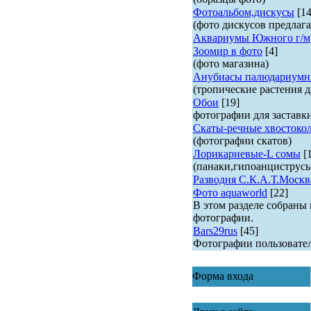
Фотоальбом,дискусы
[14
(фото дискусов предлага
Аквариумы Южного г/м
Зоомир в фото
[4]
(фото магазина)
Анубиасы палюдариумн
(тропические растения д
Обои
[19]
фотографии для заставк
Скаты-речные хвостоко
(фотографии скатов)
Лорикариевые-L сомы
[
(панаки,гипоанциструс
Разводня С.К.А.Т.Москв
Фото aquaworld
[22]
В этом разделе собраны
фотографии.
Bars29rus
[45]
Фотографии пользовате
Форма входа