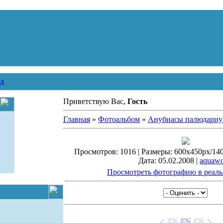
д
Приветствую Вас,
Гость
Главная
»
Фотоальбом
»
Анубиасы палюдари
Просмотров: 1016 | Размеры: 600x450px/140.
Дата: 05.02.2008 |
aquawo
Просмотреть фотографию в реаль