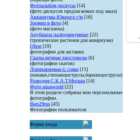
Фотоальбом,дискусы
[14]
(фото дискусов предлагаемых под заказ)
Аквариумы Южного г/м
[18]
Зоомир в фото
[4]
(фото магазина)
Анубиасы палюдариумные
[22]
(тропические растения для аквариума)
Обои
[19]
фотографии для заставки
Скаты-речные хвостоколы
[6]
(фотографии скатов)
Лорикариевые-L сомы
[15]
(панаки,гипоанциструсы,барианциструсы)
Разводня С.К.А.Т.Москва
[14]
Фото aquaworld
[22]
В этом разделе собраны мои персональные
фотографии.
Bars29rus
[45]
Фотографии пользователя
Форма входа