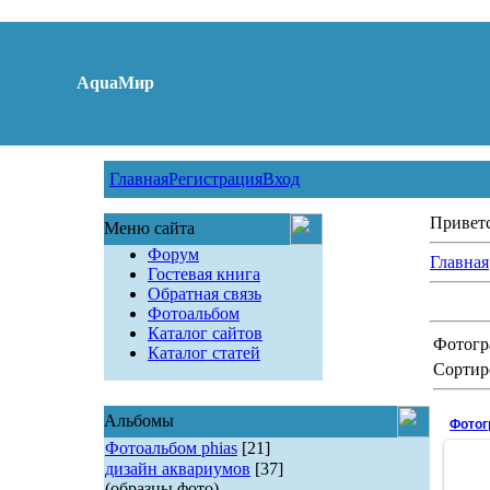
AquaМир
Главная
Регистрация
Вход
Привет
Меню сайта
Форум
Главная
Гостевая книга
Обратная связь
Фотоальбом
Каталог сайтов
Фотогр
Каталог статей
Сортир
Альбомы
Фотог
Фотоальбом phias
[21]
дизайн аквариумов
[37]
(образцы фото)