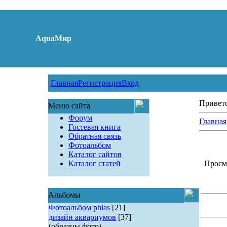
AquaМир
Главная
Регистрация
Вход
Привет
Меню сайта
Форум
Главная
Гостевая книга
Обратная связь
Фотоальбом
Каталог сайтов
Каталог статей
Просмо
Альбомы
Фотоальбом phias
[21]
дизайн аквариумов
[37]
(образцы фото)