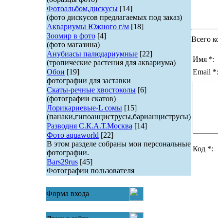
Фотоальбом,дискусы
[14]
(фото дискусов предлагаемых под заказ)
Аквариумы Южного г/м
[18]
Зоомир в фото
[4]
Всего к
(фото магазина)
Анубиасы палюдариумные
[22]
Имя *:
(тропические растения для аквариума)
Обои
[19]
Email *
фотографии для заставки
Скаты-речные хвостоколы
[6]
(фотографии скатов)
Лорикариевые-L сомы
[15]
(панаки,гипоанциструсы,барианциструсы)
Разводня С.К.А.Т.Москва
[14]
Фото aquaworld
[22]
В этом разделе собраны мои персональные
Код *:
фотографии.
Bars29rus
[45]
Фотографии пользователя
Форма входа