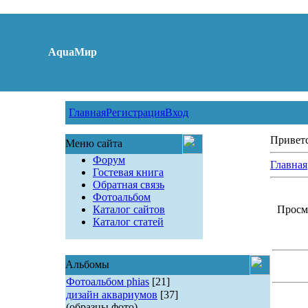
AquaМир
Главная
Регистрация
Вход
Привет
Меню сайта
Форум
Главная
Гостевая книга
Обратная связь
Фотоальбом
Каталог сайтов
Просмо
Каталог статей
Альбомы
Фотоальбом phias
[21]
дизайн аквариумов
[37]
(образцы фото)