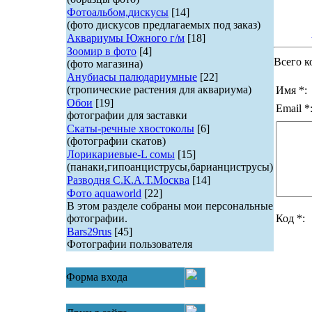
Фотоальбом,дискусы
[14]
(фото дискусов предлагаемых под заказ)
Аквариумы Южного г/м
[18]
Зоомир в фото
[4]
Всего к
(фото магазина)
Анубиасы палюдариумные
[22]
(тропические растения для аквариума)
Имя *:
Обои
[19]
Email *
фотографии для заставки
Скаты-речные хвостоколы
[6]
(фотографии скатов)
Лорикариевые-L сомы
[15]
(панаки,гипоанциструсы,барианциструсы)
Разводня С.К.А.Т.Москва
[14]
Фото aquaworld
[22]
В этом разделе собраны мои персональные
фотографии.
Код *:
Bars29rus
[45]
Фотографии пользователя
Форма входа