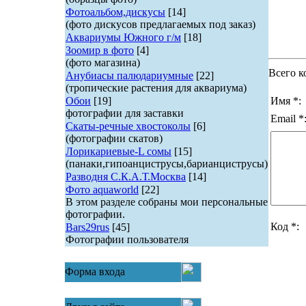
Фотоальбом,дискусы
[14]
(фото дискусов предлагаемых под заказ)
Аквариумы Южного г/м
[18]
Зоомир в фото
[4]
(фото магазина)
Всего к
Анубиасы палюдариумные
[22]
(тропические растения для аквариума)
Обои
[19]
Имя *:
фотографии для заставки
Email *
Скаты-речные хвостоколы
[6]
(фотографии скатов)
Лорикариевые-L сомы
[15]
(панаки,гипоанциструсы,барианциструсы)
Разводня С.К.А.Т.Москва
[14]
Фото aquaworld
[22]
В этом разделе собраны мои персональные
фотографии.
Код *:
Bars29rus
[45]
Фотографии пользователя
Форма входа