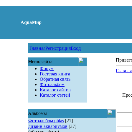
AquaМир
Главная
Регистрация
Вход
Привет
Меню сайта
Форум
Главная
Гостевая книга
Обратная связь
Фотоальбом
Каталог сайтов
Каталог статей
Прос
Альбомы
Фотоальбом phias
[21]
дизайн аквариумов
[37]
(образцы фото)