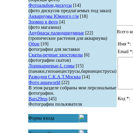
Фотоальбом,дискусы
[14]
(фото дискусов предлагаемых под заказ)
Аквариумы Южного г/м
[18]
Зоомир в фото
[4]
(фото магазина)
Всего к
Анубиасы палюдариумные
[22]
(тропические растения для аквариума)
Обои
[19]
Имя *:
фотографии для заставки
Email *
Скаты-речные хвостоколы
[6]
(фотографии скатов)
Лорикариевые-L сомы
[15]
(панаки,гипоанциструсы,барианциструсы)
Разводня С.К.А.Т.Москва
[14]
Фото aquaworld
[22]
В этом разделе собраны мои персональные
фотографии.
Код *:
Bars29rus
[45]
Фотографии пользователя
Форма входа