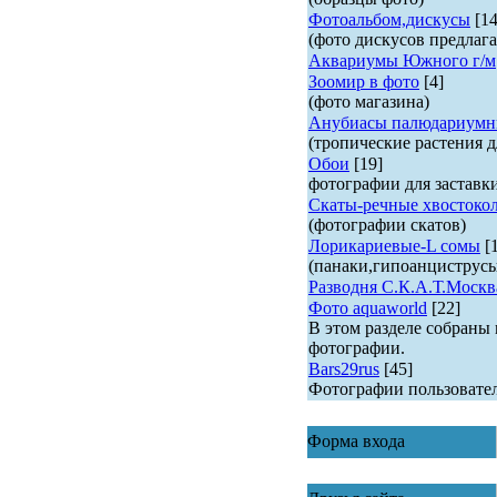
Фотоальбом,дискусы
[14
(фото дискусов предлага
Аквариумы Южного г/м
Зоомир в фото
[4]
(фото магазина)
Анубиасы палюдариумн
(тропические растения д
Обои
[19]
фотографии для заставк
Скаты-речные хвостоко
(фотографии скатов)
Лорикариевые-L сомы
[
(панаки,гипоанциструс
Разводня С.К.А.Т.Москв
Фото aquaworld
[22]
В этом разделе собраны
фотографии.
Bars29rus
[45]
Фотографии пользовате
Форма входа