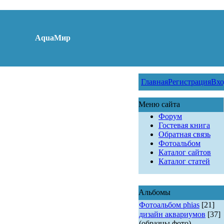
AquaМир
Главная
Регистрация
Вхо
Меню сайта
Форум
Гостевая книга
Обратная связь
Фотоальбом
Каталог сайтов
Каталог статей
Альбомы
Фотоальбом phias
[21]
дизайн аквариумов
[37]
(образцы фото)