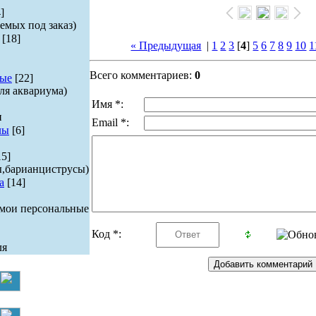
]
емых под заказ)
[18]
« Предыдущая
|
1
2
3
[
4
]
5
6
7
8
9
10
1
Всего комментариев:
0
ые
[22]
ля аквариума)
Имя *:
и
Email *:
лы
[6]
15]
ы,барианциструсы)
а
[14]
 мои персональные
Код *:
ля