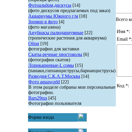
Фотоальбом,дискусы
[14]
(фото дискусов предлагаемых под заказ)
Аквариумы Южного г/м
[18]
Всего к
Зоомир в фото
[4]
(фото магазина)
Имя *:
Анубиасы палюдариумные
[22]
(тропические растения для аквариума)
Email *
Обои
[19]
фотографии для заставки
Скаты-речные хвостоколы
[6]
(фотографии скатов)
Лорикариевые-L сомы
[15]
(панаки,гипоанциструсы,барианциструсы)
Разводня С.К.А.Т.Москва
[14]
Фото aquaworld
[22]
Код *:
В этом разделе собраны мои персональные
фотографии.
Bars29rus
[45]
Фотографии пользователя
Форма входа