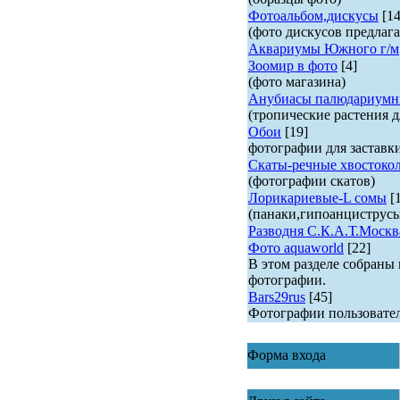
Фотоальбом,дискусы
[14
(фото дискусов предлага
Аквариумы Южного г/м
Зоомир в фото
[4]
(фото магазина)
Анубиасы палюдариумн
(тропические растения д
Обои
[19]
фотографии для заставк
Скаты-речные хвостоко
(фотографии скатов)
Лорикариевые-L сомы
[
(панаки,гипоанциструс
Разводня С.К.А.Т.Москв
Фото aquaworld
[22]
В этом разделе собраны
фотографии.
Bars29rus
[45]
Фотографии пользовате
Форма входа