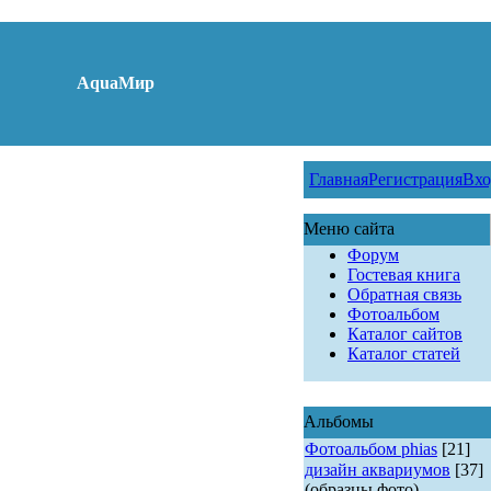
AquaМир
Главная
Регистрация
Вхо
Меню сайта
Форум
Гостевая книга
Обратная связь
Фотоальбом
Каталог сайтов
Каталог статей
Альбомы
Фотоальбом phias
[21]
дизайн аквариумов
[37]
(образцы фото)