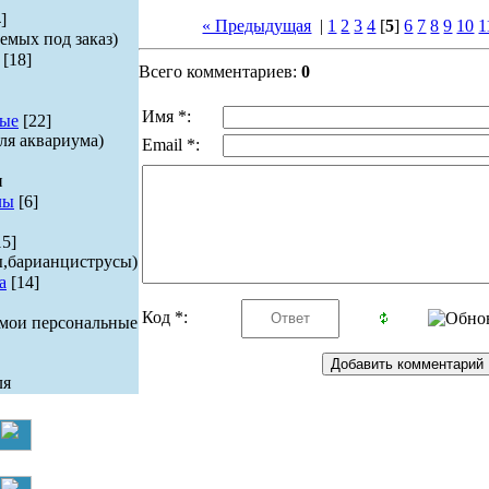
]
« Предыдущая
|
1
2
3
4
[
5
]
6
7
8
9
10
1
емых под заказ)
[18]
Всего комментариев:
0
Имя *:
ые
[22]
ля аквариума)
Email *:
и
лы
[6]
15]
ы,барианциструсы)
а
[14]
Код *:
 мои персональные
ля