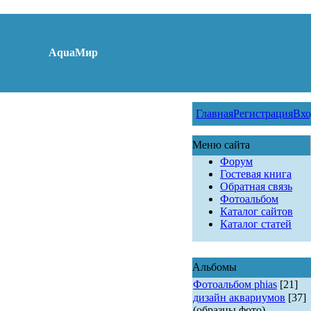
AquaМир
Главная
Регистрация
Вхо
Меню сайта
Форум
Гостевая книга
Обратная связь
Фотоальбом
Каталог сайтов
Каталог статей
Альбомы
Фотоальбом phias
[21]
дизайн аквариумов
[37]
(образцы фото)