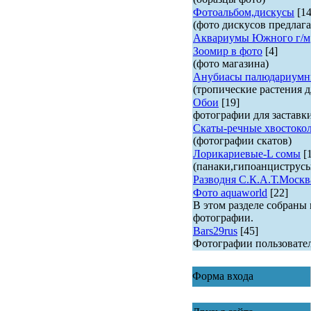
Фотоальбом,дискусы
[14
(фото дискусов предлага
Аквариумы Южного г/м
Зоомир в фото
[4]
(фото магазина)
Анубиасы палюдариумн
(тропические растения д
Обои
[19]
фотографии для заставк
Скаты-речные хвостоко
(фотографии скатов)
Лорикариевые-L сомы
[
(панаки,гипоанциструс
Разводня С.К.А.Т.Москв
Фото aquaworld
[22]
В этом разделе собраны
фотографии.
Bars29rus
[45]
Фотографии пользовате
Форма входа