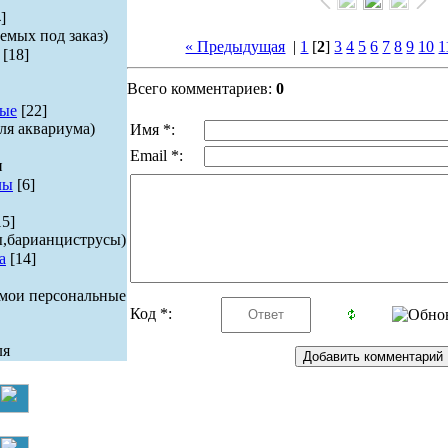
]
емых под заказ)
« Предыдущая
|
1
[
2
]
3
4
5
6
7
8
9
10
1
[18]
Всего комментариев:
0
ые
[22]
ля аквариума)
Имя *:
Email *:
и
лы
[6]
15]
ы,барианциструсы)
а
[14]
 мои персональные
Код *:
ля