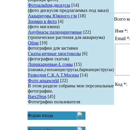
Фотоальбом,дискусы
[14]
(фото дискусов предлагаемых под заказ)
Аквариумы Южного г/м
[18]
Всего к
Зоомир в фото
[4]
(фото магазина)
Имя *:
Анубиасы палюдариумные
[22]
(тропические растения для аквариума)
Email *
Обои
[19]
фотографии для заставки
Скаты-речные хвостоколы
[6]
(фотографии скатов)
Лорикариевые-L сомы
[15]
(панаки,гипоанциструсы,барианциструсы)
Разводня С.К.А.Т.Москва
[14]
Фото aquaworld
[22]
Код *:
В этом разделе собраны мои персональные
фотографии.
Bars29rus
[45]
Фотографии пользователя
Форма входа