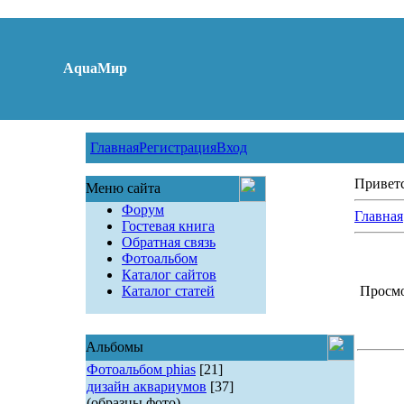
AquaМир
Главная
Регистрация
Вход
Привет
Меню сайта
Форум
Главная
Гостевая книга
Обратная связь
Фотоальбом
Каталог сайтов
Каталог статей
Просмот
Альбомы
Фотоальбом phias
[21]
дизайн аквариумов
[37]
(образцы фото)