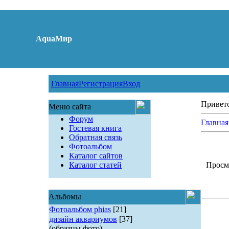
AquaМир
Главная
Регистрация
Вход
Привет
Меню сайта
Форум
Главная
Гостевая книга
Обратная связь
Фотоальбом
Каталог сайтов
Каталог статей
Просмо
Альбомы
Фотоальбом phias
[21]
дизайн аквариумов
[37]
(образцы фото)