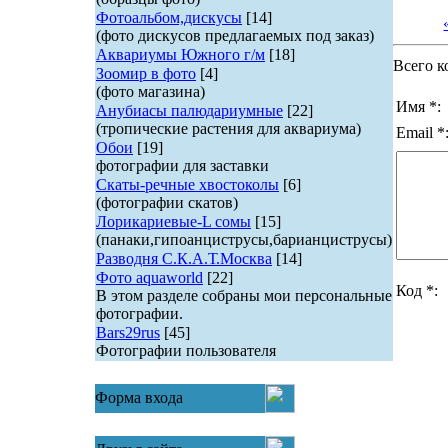
Фотоальбом,дискусы
[14]
(фото дискусов предлагаемых под заказ)
Аквариумы Южного г/м
[18]
Всего к
Зоомир в фото
[4]
(фото магазина)
Имя *:
Анубиасы палюдариумные
[22]
(тропические растения для аквариума)
Email *
Обои
[19]
фотографии для заставки
Скаты-речные хвостоколы
[6]
(фотографии скатов)
Лорикариевые-L сомы
[15]
(панаки,гипоанциструсы,барианциструсы)
Разводня С.К.А.Т.Москва
[14]
Фото aquaworld
[22]
Код *:
В этом разделе собраны мои персональные
фотографии.
Bars29rus
[45]
Фотографии пользователя
Форма входа