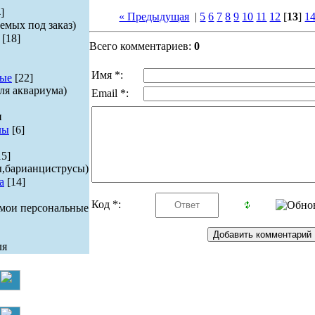
]
« Предыдущая
|
5
6
7
8
9
10
11
12
[
13
]
1
емых под заказ)
[18]
Всего комментариев:
0
Имя *:
ые
[22]
ля аквариума)
Email *:
и
лы
[6]
15]
ы,барианциструсы)
а
[14]
Код *:
 мои персональные
ля