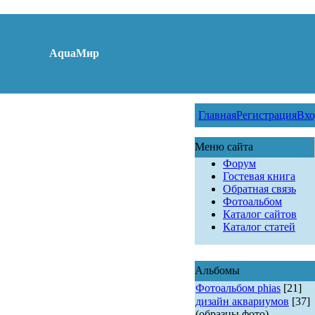
AquaМир
Главная
Регистрация
Вхо
Меню сайта
Форум
Гостевая книга
Обратная связь
Фотоальбом
Каталог сайтов
Каталог статей
Альбомы
Фотоальбом phias
[21]
дизайн аквариумов
[37]
(образцы фото)