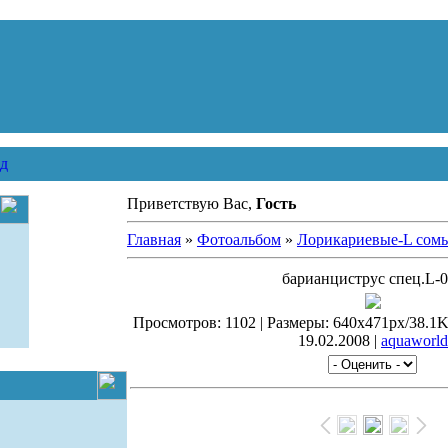
д
Приветствую Вас,
Гость
Главная
»
Фотоальбом
»
Лорикариевые-L сом
барианциструс спец.L-
Просмотров: 1102 | Размеры: 640x471px/38.1Kb 
19.02.2008 |
aquaworld