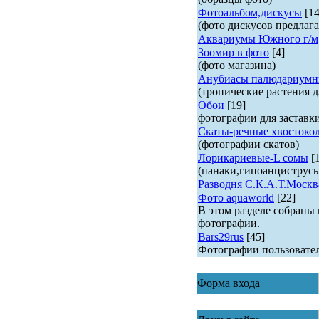
Фотоальбом,дискусы
[14
(фото дискусов предлага
Аквариумы Южного г/м
Зоомир в фото
[4]
(фото магазина)
Анубиасы палюдариумн
(тропические растения д
Обои
[19]
фотографии для заставк
Скаты-речные хвостоко
(фотографии скатов)
Лорикариевые-L сомы
[
(панаки,гипоанциструс
Разводня С.К.А.Т.Москв
Фото aquaworld
[22]
В этом разделе собраны
фотографии.
Bars29rus
[45]
Фотографии пользовате
Форма входа