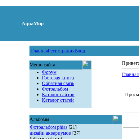
AquaМир
Главная
Регистрация
Вход
Привет
Меню сайта
Форум
Главная
Гостевая книга
Обратная связь
Фотоальбом
Каталог сайтов
Просмо
Каталог статей
Альбомы
Фотоальбом phias
[21]
дизайн аквариумов
[37]
(образцы фото)