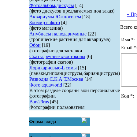
Фотоальбом,дискусы
[14]
(фото дискусов предлагаемых под заказ)
« П
Аквариумы Южного г/м
[18]
Зоомир в фото
[4]
Всего к
(фото магазина)
Анубиасы палюдариумные
[22]
(тропические растения для аквариума)
Имя *:
Обои
[19]
Email *
фотографии для заставки
Скаты-речные хвостоколы
[6]
(фотографии скатов)
Лорикариевые-L сомы
[15]
(панаки,гипоанциструсы,барианциструсы)
Разводня С.К.А.Т.Москва
[14]
Фото aquaworld
[22]
В этом разделе собраны мои персональные
фотографии.
Код *:
Bars29rus
[45]
Фотографии пользователя
Форма входа