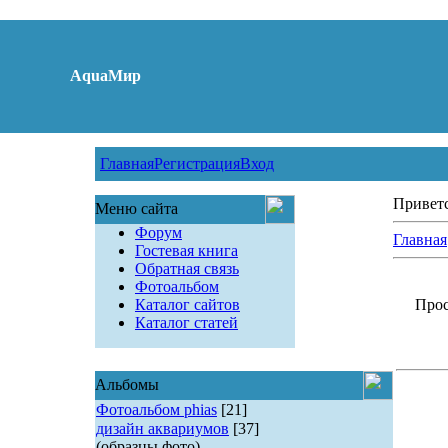
AquaМир
Главная
Регистрация
Вход
Привет
Меню сайта
Форум
Главная
Гостевая книга
Обратная связь
Фотоальбом
Каталог сайтов
Прос
Каталог статей
Альбомы
Фотоальбом phias
[21]
дизайн аквариумов
[37]
(образцы фото)