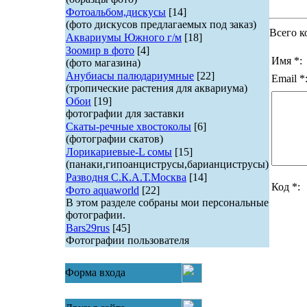
Фотоальбом,дискусы
[14]
(фото дискусов предлагаемых под заказ)
Всего к
Аквариумы Южного г/м
[18]
Зоомир в фото
[4]
Имя *:
(фото магазина)
Анубиасы палюдариумные
[22]
Email *
(тропические растения для аквариума)
Обои
[19]
фотографии для заставки
Скаты-речные хвостоколы
[6]
(фотографии скатов)
Лорикариевые-L сомы
[15]
(панаки,гипоанциструсы,барианциструсы)
Разводня С.К.А.Т.Москва
[14]
Код *:
Фото aquaworld
[22]
В этом разделе собраны мои персональные
фотографии.
Bars29rus
[45]
Фотографии пользователя
Форма входа