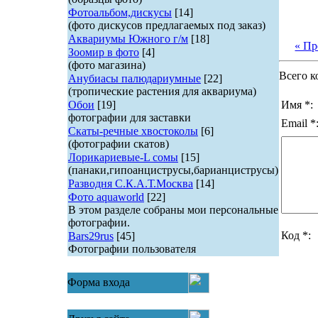
Фотоальбом,дискусы
[14]
(фото дискусов предлагаемых под заказ)
Аквариумы Южного г/м
[18]
« П
Зоомир в фото
[4]
(фото магазина)
Всего к
Анубиасы палюдариумные
[22]
(тропические растения для аквариума)
Обои
[19]
Имя *:
фотографии для заставки
Email *
Скаты-речные хвостоколы
[6]
(фотографии скатов)
Лорикариевые-L сомы
[15]
(панаки,гипоанциструсы,барианциструсы)
Разводня С.К.А.Т.Москва
[14]
Фото aquaworld
[22]
В этом разделе собраны мои персональные
фотографии.
Код *:
Bars29rus
[45]
Фотографии пользователя
Форма входа