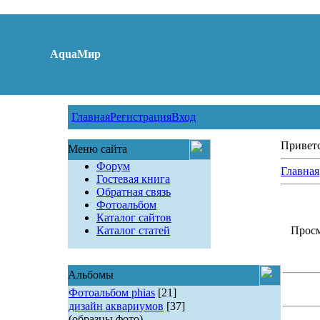
AquaМир
Главная
Регистрация
Вход
Привет
Меню сайта
Форум
Главная
Гостевая книга
Обратная связь
Фотоальбом
Каталог сайтов
Каталог статей
Просм
Альбомы
Фотоальбом phias
[21]
дизайн аквариумов
[37]
(образцы фото)