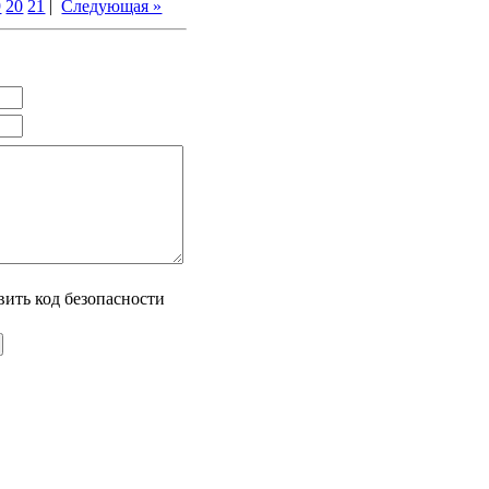
9
20
21
|
Следующая »