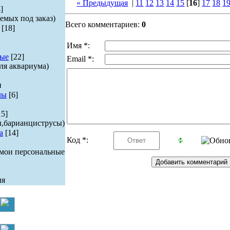
« Предыдущая
|
11
12
13
14
15
[
16
]
17
18
1
]
емых под заказ)
Всего комментариев:
0
[18]
Имя *:
ые
[22]
Email *:
ля аквариума)
и
лы
[6]
15]
ы,барианциструсы)
а
[14]
Код *:
 мои персональные
ля