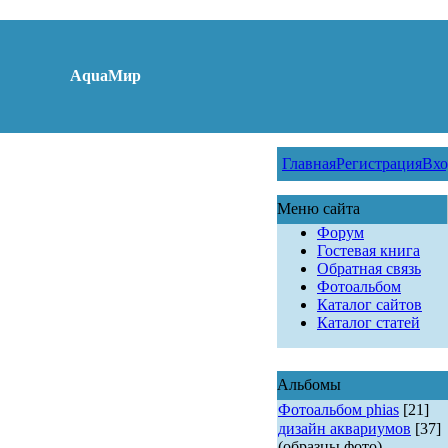
AquaМир
Главная
Регистрация
Вхо
Меню сайта
Форум
Гостевая книга
Обратная связь
Фотоальбом
Каталог сайтов
Каталог статей
Альбомы
Фотоальбом phias
[21]
дизайн аквариумов
[37]
(образцы фото)