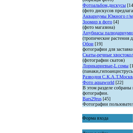
Фотоальбом,дискусы
[14
(фото дискусов предлага
Аквариумы Южного г/м
Зоомир в фото
[4]
(фото магазина)
Анубиасы палюдариумн
(тропические растения д
Обои
[19]
фотографии для заставк
Скаты-речные хвостоко
(фотографии скатов)
Лорикариевые-L сомы
[
(панаки,гипоанциструс
Разводня С.К.А.Т.Москв
Фото aquaworld
[22]
В этом разделе собраны
фотографии.
Bars29rus
[45]
Фотографии пользовате
Форма входа