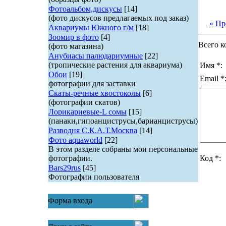
Фотоальбом,дискусы
[14]
(фото дискусов предлагаемых под заказ)
« П
Аквариумы Южного г/м
[18]
Зоомир в фото
[4]
Всего к
(фото магазина)
Анубиасы палюдариумные
[22]
(тропические растения для аквариума)
Имя *:
Обои
[19]
Email *
фотографии для заставки
Скаты-речные хвостоколы
[6]
(фотографии скатов)
Лорикариевые-L сомы
[15]
(панаки,гипоанциструсы,барианциструсы)
Разводня С.К.А.Т.Москва
[14]
Фото aquaworld
[22]
В этом разделе собраны мои персональные
фотографии.
Код *:
Bars29rus
[45]
Фотографии пользователя
Форма входа