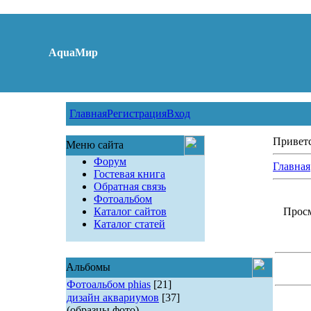
AquaМир
Главная
Регистрация
Вход
Привет
Меню сайта
Форум
Главная
Гостевая книга
Обратная связь
Фотоальбом
Каталог сайтов
Просм
Каталог статей
Альбомы
Фотоальбом phias
[21]
дизайн аквариумов
[37]
(образцы фото)