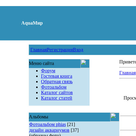
AquaМир
Главная
Регистрация
Вход
Привет
Меню сайта
Форум
Главная
Гостевая книга
Обратная связь
Фотоальбом
Каталог сайтов
Каталог статей
Просм
Альбомы
Фотоальбом phias
[21]
дизайн аквариумов
[37]
(образцы фото)