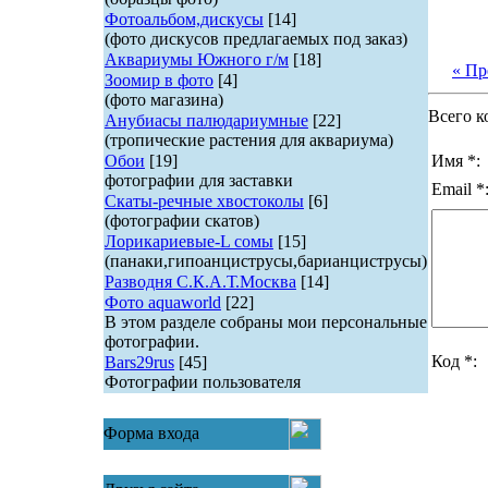
Фотоальбом,дискусы
[14]
(фото дискусов предлагаемых под заказ)
Аквариумы Южного г/м
[18]
« П
Зоомир в фото
[4]
(фото магазина)
Всего к
Анубиасы палюдариумные
[22]
(тропические растения для аквариума)
Обои
[19]
Имя *:
фотографии для заставки
Email *
Скаты-речные хвостоколы
[6]
(фотографии скатов)
Лорикариевые-L сомы
[15]
(панаки,гипоанциструсы,барианциструсы)
Разводня С.К.А.Т.Москва
[14]
Фото aquaworld
[22]
В этом разделе собраны мои персональные
фотографии.
Код *:
Bars29rus
[45]
Фотографии пользователя
Форма входа