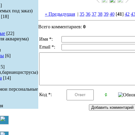
]
емых под заказ)
« Предыдущая
|
35
36
37
38
39
40
[
41
]
42
4
[18]
Всего комментариев:
0
ые
[22]
ля аквариума)
Имя *:
Email *:
и
лы
[6]
15]
ы,барианциструсы)
а
[14]
 мои персональные
Код *:
ля