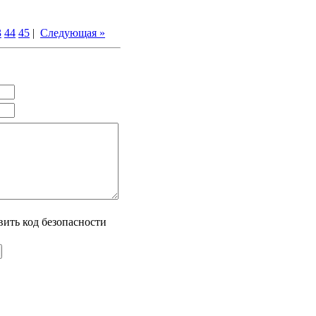
3
44
45
|
Следующая »