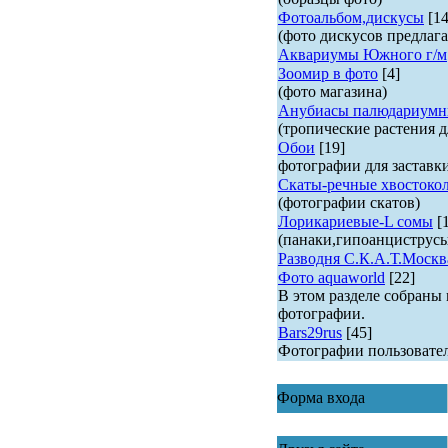
Фотоальбом,дискусы
[14
(фото дискусов предлага
Аквариумы Южного г/м
Зоомир в фото
[4]
(фото магазина)
Анубиасы палюдариумн
(тропические растения д
Обои
[19]
фотографии для заставк
Скаты-речные хвостоко
(фотографии скатов)
Лорикариевые-L сомы
[
(панаки,гипоанциструс
Разводня С.К.А.Т.Москв
Фото aquaworld
[22]
В этом разделе собраны
фотографии.
Bars29rus
[45]
Фотографии пользовате
Форма входа