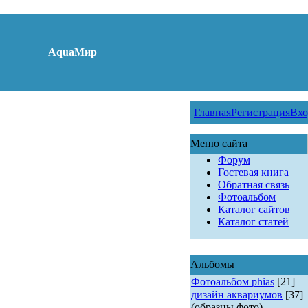
AquaМир
Главная
Регистрация
Вхо
Меню сайта
Форум
Гостевая книга
Обратная связь
Фотоальбом
Каталог сайтов
Каталог статей
Альбомы
Фотоальбом phias
[21]
дизайн аквариумов
[37]
(образцы фото)