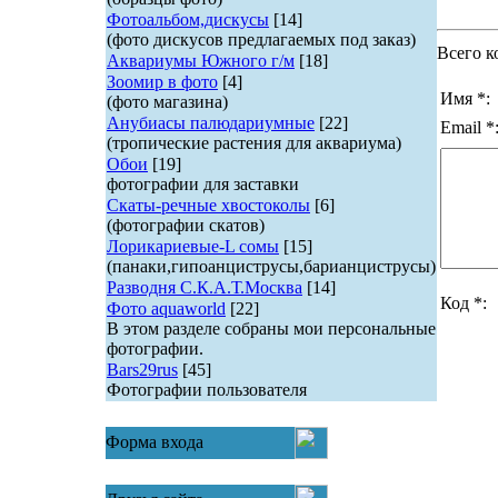
Фотоальбом,дискусы
[14]
(фото дискусов предлагаемых под заказ)
Всего к
Аквариумы Южного г/м
[18]
Зоомир в фото
[4]
Имя *:
(фото магазина)
Анубиасы палюдариумные
[22]
Email *
(тропические растения для аквариума)
Обои
[19]
фотографии для заставки
Скаты-речные хвостоколы
[6]
(фотографии скатов)
Лорикариевые-L сомы
[15]
(панаки,гипоанциструсы,барианциструсы)
Разводня С.К.А.Т.Москва
[14]
Код *:
Фото aquaworld
[22]
В этом разделе собраны мои персональные
фотографии.
Bars29rus
[45]
Фотографии пользователя
Форма входа