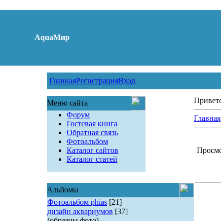
AquaМир
Главная
Регистрация
Вход
Привет
Меню сайта
Форум
Главная
Гостевая книга
Обратная связь
Фотоальбом
Каталог сайтов
Просмот
Каталог статей
Альбомы
Фотоальбом phias
[21]
дизайн аквариумов
[37]
(образцы фото)