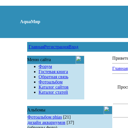
AquaМир
Главная
Регистрация
Вход
Привет
Меню сайта
Форум
Главная
Гостевая книга
Обратная связь
Фотоальбом
Каталог сайтов
Просм
Каталог статей
Альбомы
Фотоальбом phias
[21]
дизайн аквариумов
[37]
(образцы фото)