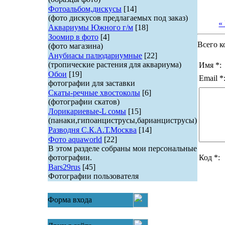
Фотоальбом,дискусы
[14]
(фото дискусов предлагаемых под заказ)
«
Аквариумы Южного г/м
[18]
Зоомир в фото
[4]
Всего к
(фото магазина)
Анубиасы палюдариумные
[22]
(тропические растения для аквариума)
Имя *:
Обои
[19]
Email *
фотографии для заставки
Скаты-речные хвостоколы
[6]
(фотографии скатов)
Лорикариевые-L сомы
[15]
(панаки,гипоанциструсы,барианциструсы)
Разводня С.К.А.Т.Москва
[14]
Фото aquaworld
[22]
В этом разделе собраны мои персональные
фотографии.
Код *:
Bars29rus
[45]
Фотографии пользователя
Форма входа