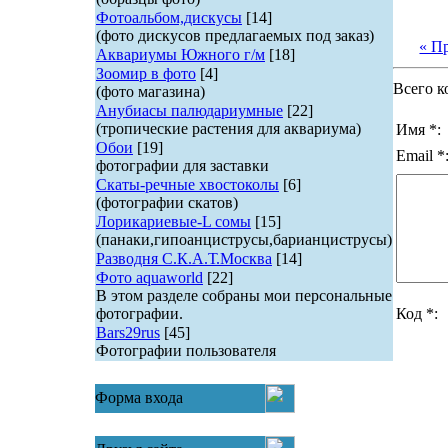
Фотоальбом,дискусы
[14]
(фото дискусов предлагаемых под заказ)
« П
Аквариумы Южного г/м
[18]
Зоомир в фото
[4]
Всего к
(фото магазина)
Анубиасы палюдариумные
[22]
(тропические растения для аквариума)
Имя *:
Обои
[19]
Email *
фотографии для заставки
Скаты-речные хвостоколы
[6]
(фотографии скатов)
Лорикариевые-L сомы
[15]
(панаки,гипоанциструсы,барианциструсы)
Разводня С.К.А.Т.Москва
[14]
Фото aquaworld
[22]
В этом разделе собраны мои персональные
фотографии.
Код *:
Bars29rus
[45]
Фотографии пользователя
Форма входа