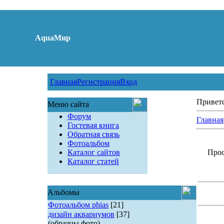
AquaМир
Главная
Регистрация
Вход
Привет
Меню сайта
Форум
Главная
Гостевая книга
Обратная связь
Фотоальбом
Каталог сайтов
Прос
Каталог статей
Альбомы
Фотоальбом phias
[21]
дизайн аквариумов
[37]
(образцы фото)