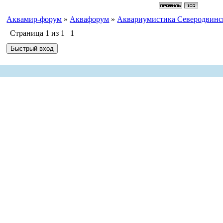
Аквамир-форум
»
Аквафорум
»
Аквариумистика Северодвинс
Страница
1
из
1
1