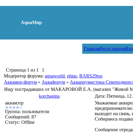
AquaМир
Главная
Регистрация
Вхо
Страница
1
из
1
1
Модератор форума:
aquaworld
,
phias
,
BARS29rus
Аквамир-форум
»
Аквафорум
»
Аквариумистика Северодвинс
Ищу пострадавших от МАКАРОВОЙ Е.А. (магазин "Живой М
korchagina
Дата: Пятница, 12
аквамэтр
Уважаемые аквариу
предпринимателю М
Группа: пользователи
выходит на связь,
Сообщений:
87
Собираюсь подават
Статус:
Offline
Сообщение отред