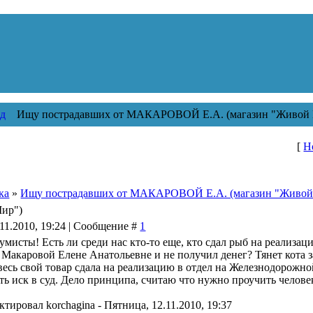
д
Ищу пострадавших от МАКАРОВОЙ Е.А. (магазин "Живой 
[
Н
ка
»
Ищу пострадавших от МАКАРОВОЙ Е.А. (магазин "Живой
ир")
.11.2010, 19:24 | Сообщение #
1
мисты! Есть ли среди нас кто-то еще, кто сдал рыб на реализа
акаровой Елене Анатольевне и не получил денег? Тянет кота за 
 весь свой товар сдала на реализацию в отдел на Железнодорожной
ь иск в суд. Дело принципа, считаю что нужно проучить челове
актировал
korchagina
-
Пятница, 12.11.2010, 19:37