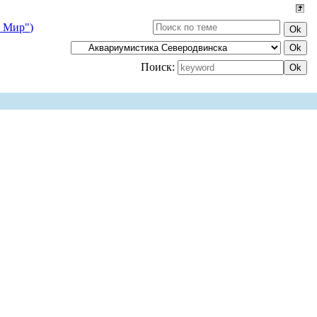
 Мир")
Поиск: