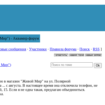
Мир") - Аквамир-форум
овые сообщения
·
Участники
·
Правила форума
·
Поиск
·
RSS
]
 Мир")
цию в магазин "Живой Мир" на ул. Полярной
... с августа. В настоящее время она отключила телефон, не
, 15. Если я не одна такая, предлагаю объединиться.
ка.