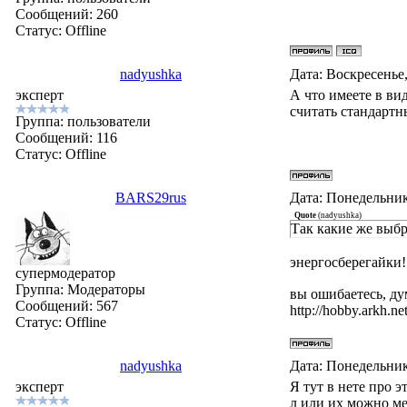
Сообщений:
260
Статус:
Offline
nadyushka
Дата: Воскресенье,
эксперт
А что имеете в ви
считать стандартн
Группа: пользователи
Сообщений:
116
Статус:
Offline
BARS29rus
Дата: Понедельник
Quote
(
nadyushka
)
Так какие же выбр
энергосберегайки!!
супермодератор
Группа: Модераторы
вы ошибаетесь, ду
Сообщений:
567
http://hobby.arkh.net
Статус:
Offline
nadyushka
Дата: Понедельник
эксперт
Я тут в нете про 
л или их можно м