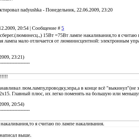
актировал
nadyushka
-
Понедельник, 22.06.2009, 23:20
12.2009, 20:54 | Сообщение #
5
сберег.(люминесц.,) 15Вт =75Вт лампе накаливания,то я считаю
я лампа мало отличается от люминисцентной: электронным упр
2009, 23:21)
--------------------
!!!!
анавливал люм.лампу,проводку,эпра,а в конце всё "выкинул"(не 
 2х15. Главный плюс, их легко поменять на большую или меньш
2009, 20:54)
--------------------
накаливания,то я считаю по лампе накаливания.
 написал выше.