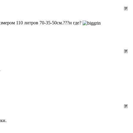
змером 110 литров 70-35-50см.???и где?
ики.