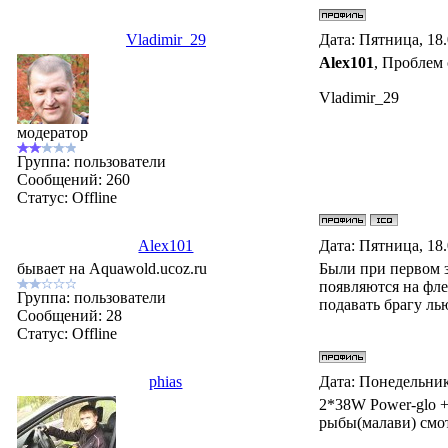
Vladimir_29
Дата: Пятница, 18
Alex101
, Проблем
Vladimir_29
модератор
Группа: пользователи
Сообщений:
260
Статус:
Offline
Alex101
Дата: Пятница, 18
бывает на Aquawold.ucoz.ru
Были при первом з
появляются на фле
Группа: пользователи
подавать брагу ль
Сообщений:
28
Статус:
Offline
phias
Дата: Понедельник
2*38W Power-glo +
рыбы(малави) смот