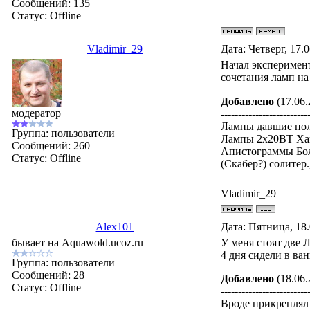
Сообщений:
135
Статус:
Offline
Vladimir_29
Дата: Четверг, 17.
Начал эксперимен
сочетания ламп на
Добавлено
(17.06.
модератор
-------------------------
Лампы давшие поло
Группа: пользователи
Лампы 2х20ВТ Хайг
Сообщений:
260
Апистограммы Боли
Статус:
Offline
(Скабер?) солитер.
Vladimir_29
Alex101
Дата: Пятница, 18
бывает на Aquawold.ucoz.ru
У меня стоят две Л
4 дня сидели в ван
Группа: пользователи
Сообщений:
28
Добавлено
(18.06.
Статус:
Offline
-------------------------
Вроде прикреплял 