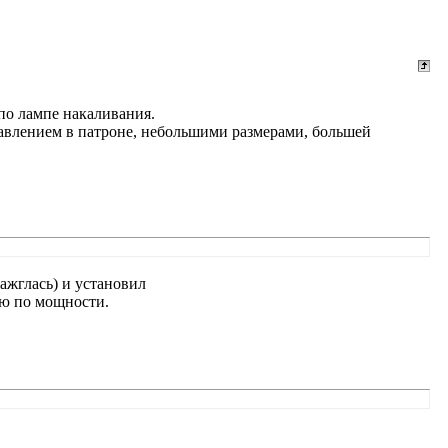
 по лампе накаливания.
авлением в патроне, небольшими размерами, большей
зажглась) и установил
ую по мощности.