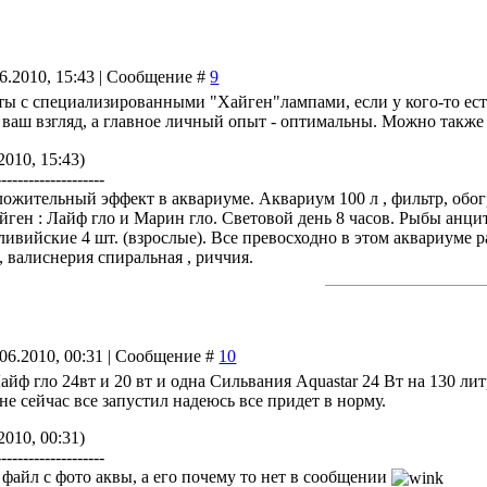
06.2010, 15:43 | Сообщение #
9
ты с специализированными "Хайген"лампами, если у кого-то ест
 ваш взгляд, а главное личный опыт - оптимальны. Можно такж
2010, 15:43)
--------------------
жительный эффект в аквариуме. Аквариум 100 л , фильтр, обогр
ен : Лайф гло и Марин гло. Световой день 8 часов. Рыбы анцитр
вийские 4 шт. (взрослые). Все превосходно в этом аквариуме ра
, валиснерия спиральная , риччия.
.06.2010, 00:31 | Сообщение #
10
айф гло 24вт и 20 вт и одна Сильвания Aquastar 24 Вт на 130 лит
не сейчас все запустил надеюсь все придет в норму.
2010, 00:31)
--------------------
файл с фото аквы, а его почему то нет в сообщении