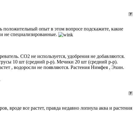
ь положительный опыт в этом вопросе подскажите, какие
е и не специализированные.
еватель. СО2 не используется, удобрения не добавляются.
усы 10 шт (средний р-р). Мечики 20 шт (средний р-р).
стет , водоросли не появляются. Растения Нимфея , Эхин.
ров, вроде все растет, правда недавно лопнула аква и растения