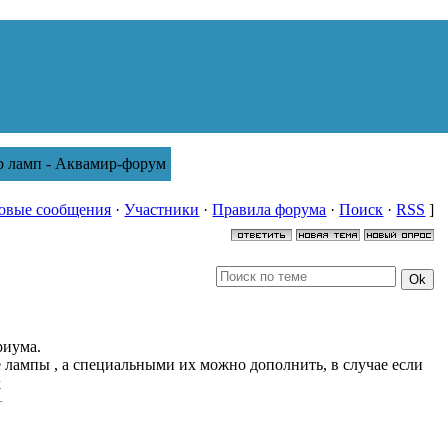
 ламп - Аквамир-форум
овые сообщения
·
Участники
·
Правила форума
·
Поиск
·
RSS
]
риума.
лампы , а специальными их можно дополнить, в случае если