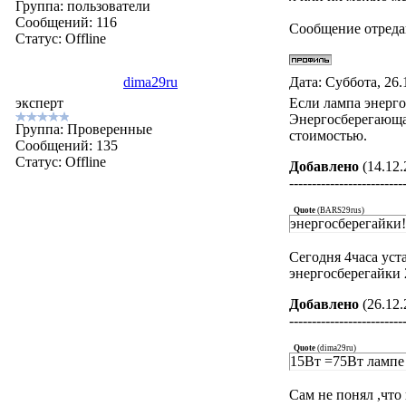
Группа: пользователи
Сообщений:
116
Сообщение отред
Статус:
Offline
dima29ru
Дата: Суббота, 26.
эксперт
Если лампа энерго
Энергосберегающа
Группа: Проверенные
стоимостью.
Сообщений:
135
Статус:
Offline
Добавлено
(14.12.
-------------------------
Quote
(
BARS29rus
)
энергосберегайки!!
Сегодня 4часа уст
энергосберегайки
Добавлено
(26.12.
-------------------------
Quote
(
dima29ru
)
15Вт =75Вт лампе 
Сам не понял ,что