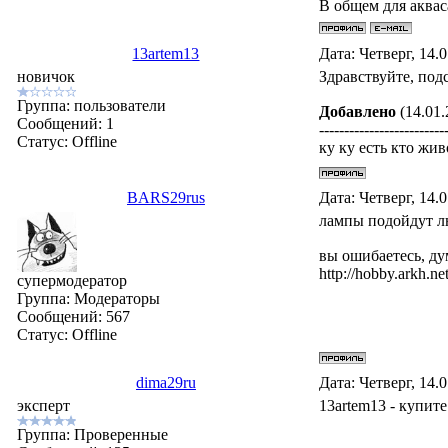
В общем для акваса
13artem13
Дата: Четверг, 14.
новичок
Здравствуйте, под
Группа: пользователи
Добавлено
(14.01.
Сообщений:
1
-------------------------
Статус:
Offline
ку ку есть кто жи
BARS29rus
Дата: Четверг, 14.
лампы подойдут лю
вы ошибаетесь, ду
http://hobby.arkh.net
супермодератор
Группа: Модераторы
Сообщений:
567
Статус:
Offline
dima29ru
Дата: Четверг, 14.
эксперт
13artem13 - купит
Группа: Проверенные