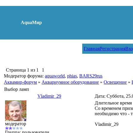
AquaМир
Главная
Регистрация
Вхо
Страница
1
из
1
1
Модератор форума:
aquaworld
,
phias
,
BARS29rus
Аквамир-форум
»
Аквариумное оборудование
»
Освещение
»
Выбор ламп
Vladimir_29
Дата: Суббота, 25.
Длительное время
Со временем прих
необходимо что - 
модератор
Vladimir_29
Группа: пользователи