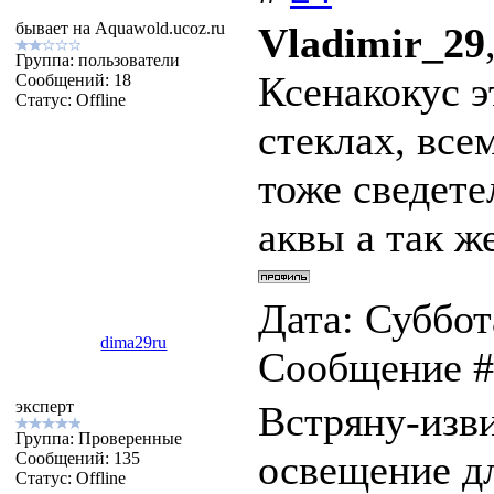
бывает на Aquawold.ucoz.ru
Vladimir_29
Группа: пользователи
Ксенакокус э
Сообщений:
18
Статус:
Offline
стеклах, все
тоже сведет
аквы а так ж
Дата: Суббота
dima29ru
Сообщение 
эксперт
Встряну-изви
Группа: Проверенные
освещение д
Сообщений:
135
Статус:
Offline