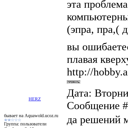
эта проблем
компьютерны
(эпра, пра,( 
вы ошибаетес
плавая квер
http://hobby.a
Дата: Вторник
HERZ
Сообщение 
бывает на Aquawold.ucoz.ru
да решений м
Группа: пользователи