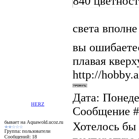
840 цветност
света вполне
вы ошибаетес
плавая квер
http://hobby.a
Дата: Понеде
HERZ
Сообщение 
бывает на Aquawold.ucoz.ru
Хотелось бы 
Группа: пользователи
Сообщений:
18