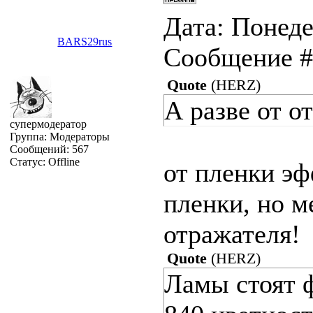
Дата: Понеде
BARS29rus
Сообщение 
Quote
(
HERZ
)
А разве от о
супермодератор
Группа: Модераторы
Сообщений:
567
Статус:
Offline
от пленки эф
пленки, но м
отражателя!
Quote
(
HERZ
)
Ламы стоят ф