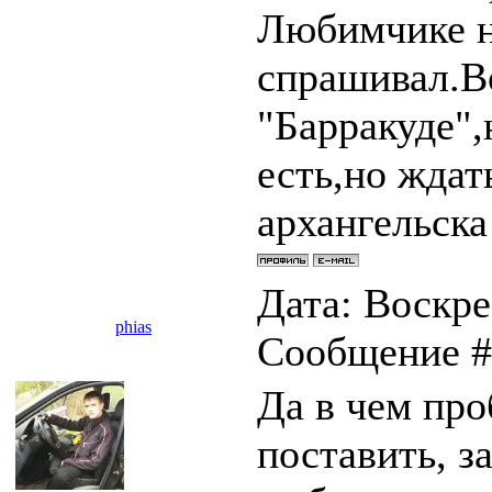
Любимчике н
спрашивал.В
"Барракуде",
есть,но ждат
архангельска
Дата: Воскрес
phias
Сообщение 
Да в чем про
поставить, з