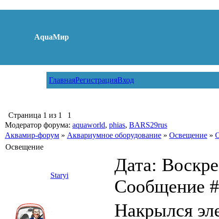
AquaМир
Главная
Регистрация
Вход
Страница
1
из
1
1
Модератор форума:
aquaworld
,
phias
,
BARS29rus
Аквамир-форум
»
Аквариумное оборудование
»
Освещение
»
Освещение
Дата: Воскрес
Staryi
Сообщение 
Накрылся эл