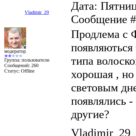
Дата: Пятница
Vladimir_29
Сообщение 
Продлема с 
появляються 
модератор
типа волоско
Группа: пользователи
Сообщений:
260
хорошая , но
Статус:
Offline
световым дне
появлялись -
другие?
Vladimir_29