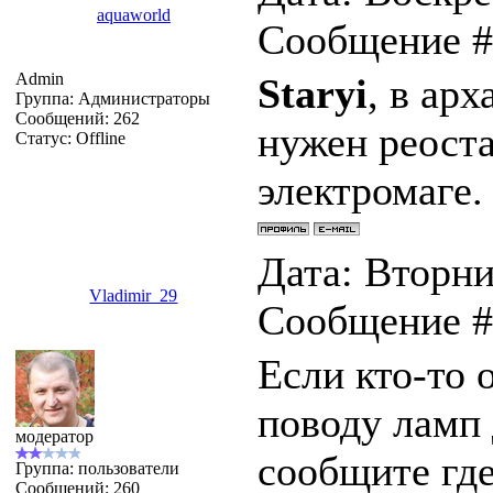
aquaworld
Сообщение 
Admin
Staryi
, в ар
Группа: Администраторы
Сообщений:
262
нужен реост
Статус:
Offline
электромаге.
Дата: Вторник
Vladimir_29
Сообщение 
Если кто-то 
поводу ламп 
модератор
сообщите гд
Группа: пользователи
Сообщений:
260