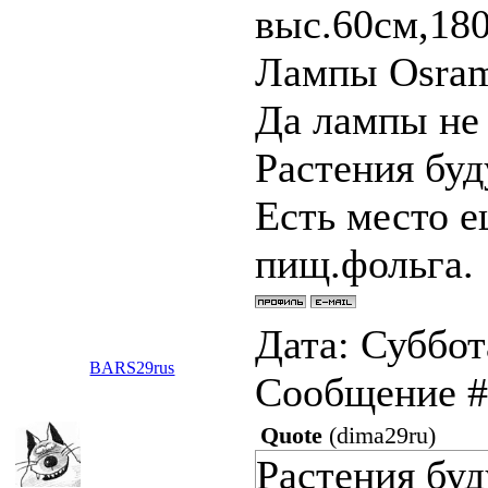
выс.60см,18
Лампы Osram
Да лампы не
Растения буд
Есть место е
пищ.фольга.
Дата: Суббота
BARS29rus
Сообщение 
Quote
(
dima29ru
)
Растения бу