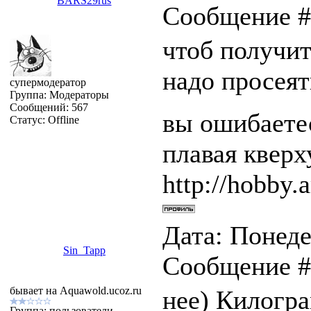
BARS29rus
Сообщение 
чтоб получит
надо просеят
супермодератор
Группа: Модераторы
Сообщений:
567
вы ошибаетес
Статус:
Offline
плавая квер
http://hobby.a
Дата: Понеде
Sin_Tapp
Сообщение 
бывает на Aquawold.ucoz.ru
нее) Килогра
Группа: пользователи