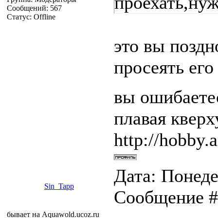
проехать,ну
Сообщений:
567
Статус:
Offline
это вы поздн
просеять его
вы ошибаетес
плавая квер
http://hobby.a
Дата: Понеде
Sin_Tapp
Сообщение 
бывает на Aquawold.ucoz.ru