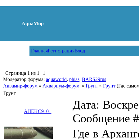
AquaМир
Главная
Регистрация
Вход
Страница
1
из
1
1
Модератор форума:
aquaworld
,
phias
,
BARS29rus
Аквамир-форум
»
Аквариум-форум.
»
Грунт
»
Грунт
(Где само
Грунт
Дата: Воскрес
AJIEKC9101
Сообщение 
Где в Архан