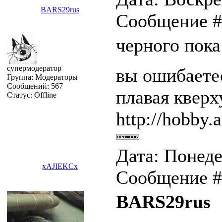
BARS29rus
Сообщение 
черного пока
супермодератор
вы ошибаетес
Группа: Модераторы
Сообщений:
567
плавая квер
Статус:
Offline
http://hobby.a
Дата: Понедел
xAJIEKCx
Сообщение 
BARS29rus