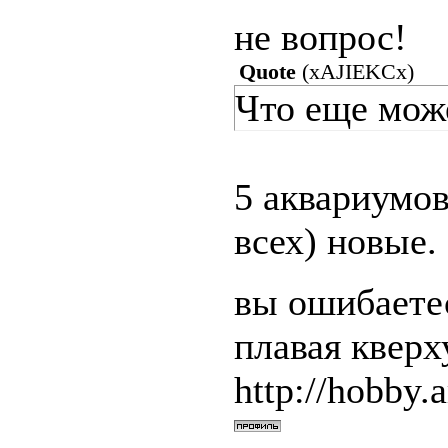
не вопрос!
Quote
(
xAJIEKCx
)
Что еще мож
5 аквариумов
всех) новые.
вы ошибаетес
плавая квер
http://hobby.a