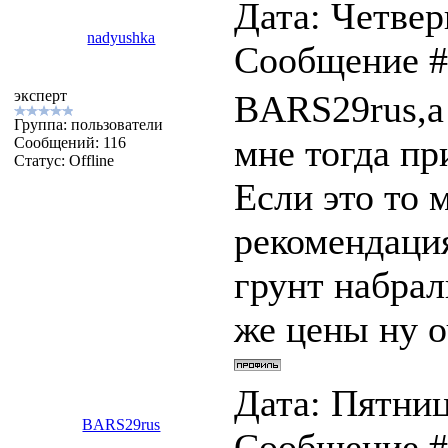
Дата: Четверг
nadyushka
Сообщение 
эксперт
BARS29rus,а 
Группа: пользователи
мне тогда пр
Сообщений:
116
Статус:
Offline
Если это то 
рекомендаци
грунт набрал
же цены ну о
Дата: Пятница
BARS29rus
Сообщение 