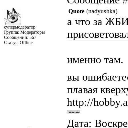
Quote
(
nadyushka
)
а что за ЖБИ
супермодератор
присоветовал
Группа: Модераторы
Сообщений:
567
Статус:
Offline
именно там.
вы ошибаетес
плавая квер
http://hobby.a
Дата: Воскрес