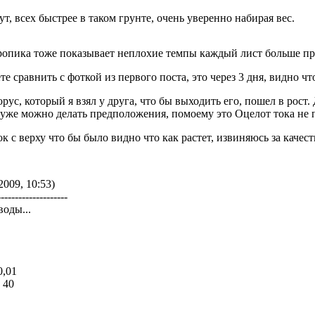
т, всех быстрее в таком грунте, очень уверенно набирая вес.
ропика тоже показывает неплохие темпы каждый лист больше п
те сравнить с фоткой из первого поста, это через 3 дня, видно чт
рус, который я взял у друга, что бы выходить его, пошел в рост. 
 уже можно делать предположения, помоему это Оцелот тока не 
ок с верху что бы было видно что как растет, извиняюсь за качес
2009, 10:53)
--------------------
воды...
0,01
 40