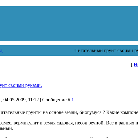
д
Питательный грунт своими р
[
Н
унт своими руками.
, 04.05.2009, 11:12 | Сообщение #
1
питательные грунты на основе земли, биогумуса ? Какие компоне
 замес, вермикулит и земля садовая, песок речной. Все в равных
льный.