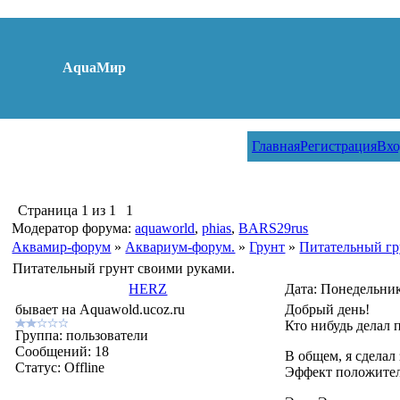
AquaМир
Главная
Регистрация
Вхо
Страница
1
из
1
1
Модератор форума:
aquaworld
,
phias
,
BARS29rus
Аквамир-форум
»
Аквариум-форум.
»
Грунт
»
Питательный гр
Питательный грунт своими руками.
HERZ
Дата: Понедельник
бывает на Aquawold.ucoz.ru
Добрый день!
Кто нибудь делал 
Группа: пользователи
Сообщений:
18
В общем, я сделал
Статус:
Offline
Эффект положите