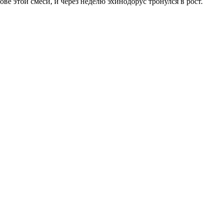
ве этой смеси, и через неделю эхинодорус тронулся в рост.