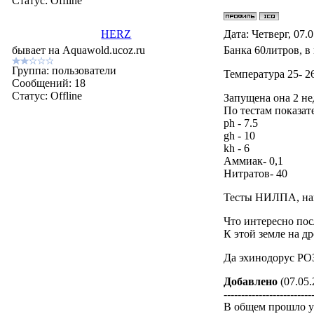
Статус:
Offline
HERZ
Дата: Четверг, 07.
бывает на Aquawold.ucoz.ru
Банка 60литров, в
Группа: пользователи
Температура 25- 2
Сообщений:
18
Статус:
Offline
Запущена она 2 не
По тестам показат
ph - 7.5
gh - 10
kh - 6
Аммиак- 0,1
Нитратов- 40
Тесты НИЛПА, нав
Что интересно пос
К этой земле на д
Да эхинодорус РО
Добавлено
(07.05.
-------------------------
В общем прошло у