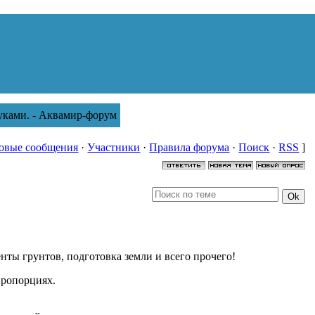
уками. - Аквамир-форум
овые сообщения
·
Участники
·
Правила форума
·
Поиск
·
RSS
]
нты грунтов, подготовка земли и всего прочего!
 пропорциях.