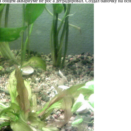
 общем аквариуме не рос а деградировал. Создал баночку на осно