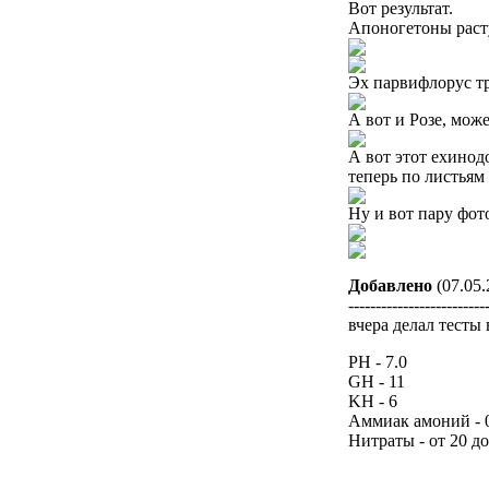
Вот результат.
Апоногетоны расту
Эх парвифлорус т
А вот и Розе, може
А вот этот ехинодо
теперь по листьям
Ну и вот пару фот
Добавлено
(07.05.
-------------------------
вчера делал тесты 
PH - 7.0
GH - 11
KH - 6
Аммиак амоний - 
Нитраты - от 20 до