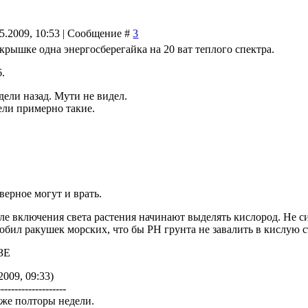
05.2009, 10:53 | Сообщение #
3
 крышке одна энергосберегайка на 20 ват теплого спектра.
6.
дели назад. Мути не видел.
ели примерно такие.
ерное могут и врать.
ле включения света растения начинают выделять кислород. Не с
робил ракушек морских, что бы PH грунта не завалить в кислую 
ЗЕ
2009, 09:33)
--------------------
же полторы недели.