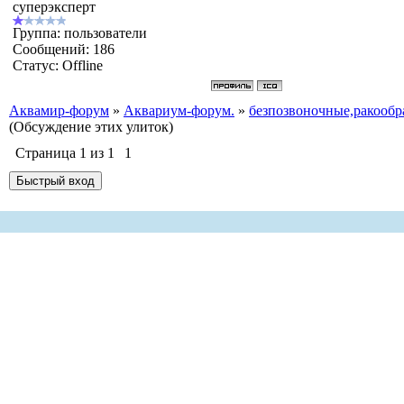
суперэксперт
Группа: пользователи
Сообщений:
186
Статус:
Offline
Аквамир-форум
»
Аквариум-форум.
»
безпозвоночные,ракообр
(Обсуждение этих улиток)
Страница
1
из
1
1