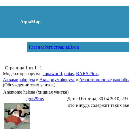
AquaМир
Главная
Регистрация
Вход
Страница
1
из
1
1
Модератор форума:
aquaworld
,
phias
,
BARS29rus
Аквамир-форум
»
Аквариум-форум.
»
безпозвоночные,ракообр
(Обсуждение этих улиток)
Anentome helena (хищная улитка)
Igor29rus
Дата: Пятница, 30.04.2010, 23
Кто-нибудь содержит таких зв