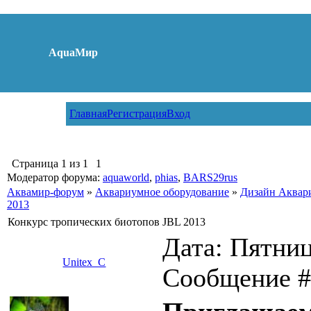
AquaМир
Главная
Регистрация
Вход
Страница
1
из
1
1
Модератор форума:
aquaworld
,
phias
,
BARS29rus
Аквамир-форум
»
Аквариумное оборудование
»
Дизайн Аквар
2013
Конкурс тропических биотопов JBL 2013
Дата: Пятница
Unitex_C
Сообщение 