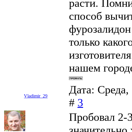
расти. Помни
способ вычит
фурозалидон 
только каког
изготовителя
нашем город
Дата: Среда,
Vladimir_29
#
3
Пробовал 2-3 
значительно х