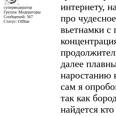
интернету, н
супермодератор
Группа: Модераторы
про чудесное
Сообщений:
567
Статус:
Offline
вьетнамки с
концентрация
продолжитель
далее плавн
наростанию в
сам я опробо
так как боро
найдется кто