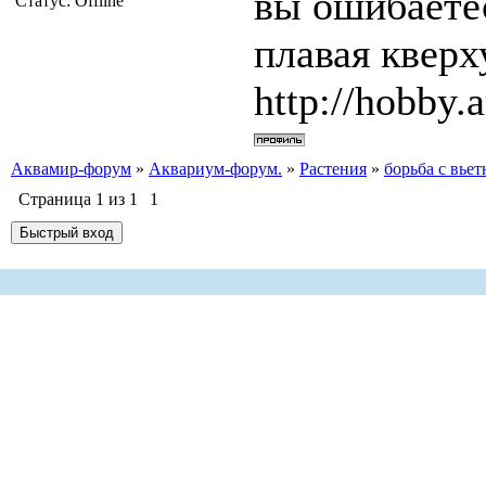
вы ошибаетес
Статус:
Offline
плавая квер
http://hobby.a
Аквамир-форум
»
Аквариум-форум.
»
Растения
»
борьба с вье
Страница
1
из
1
1