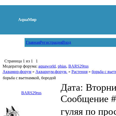
AquaМир
Главная
Регистрация
Вход
Страница
1
из
1
1
Модератор форума:
aquaworld
,
phias
,
BARS29rus
Аквамир-форум
»
Аквариум-форум.
»
Растения
»
борьба с вье
борьба с вьетнамкой, бородой
Дата: Вторник
BARS29rus
Сообщение 
гуляя по про