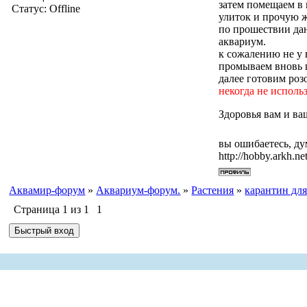
затем помещаем в 
Статус:
Offline
улиток и прочую ж
по прошествии да
аквариум.
к сожалению не у 
промываем вновь 
далее готовим роз
некогда не исполь
Здоровья вам и в
вы ошибаетесь, ду
http://hobby.arkh.net
Аквамир-форум
»
Аквариум-форум.
»
Растения
»
карантин для
Страница
1
из
1
1