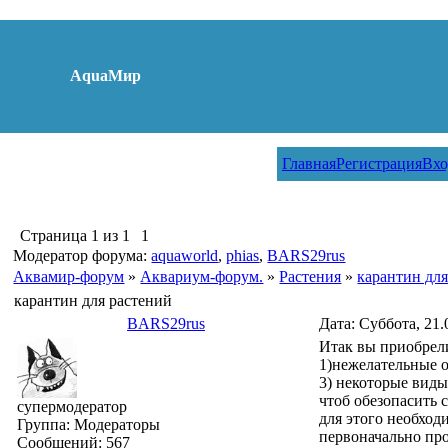
AquaМир
Главная
Регистрация
Вхо
Страница
1
из
1
1
Модератор форума:
aquaworld
,
phias
,
BARS29rus
Аквамир-форум
»
Аквариум-форум.
»
Растения
»
карантин для
карантин для растений
BARS29rus
Дата: Суббота, 21.
Итак вы приобрели
1)нежелательные о
3) некоторые виды
чтоб обезопасить 
супермодератор
для этого необход
Группа: Модераторы
первоначально пр
Сообщений:
567