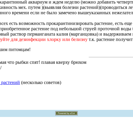
карантинный аквариум и ждем неделю (можно добавить четверть
ивность мех. путем )(выявляя болезни растений)(проводиться л
нного времени если не было замечено вышеуказанных нежелате
всех есть возможность прокарантинизировать растение, есть ещ
приобретенное растение под небольшой струей проточной воды t
овый раствор перманганата калия (марганцовка) и выдерживаем в
зуйте для дезинфекции хлорку или белизну
т.к. растение получи
ашим питомцам!
мая что рыбки спят! плавая кверху брюхом
/
 растений
(несколько советов)