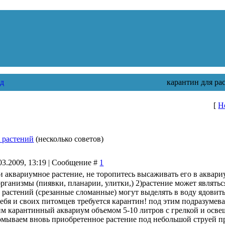
д
карантин для ра
[
Н
 растений
(несколько советов)
03.2009, 13:19 | Сообщение #
1
 аквариумное растение, не торопитесь высаживать его в аквариу
рганизмы (пиявки, планарии, улитки,) 2)растение может являтьс
 растений (срезанные сломанные) могут выделять в воду ядовит
себя и своих питомцев требуется карантин! под этим подразумев
им карантинный аквариум объемом 5-10 литров с грелкой и осв
омываем вновь приобретенное растение под небольшой струей пр