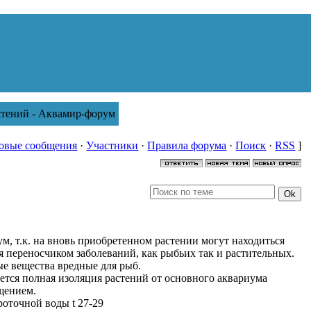
стений - Аквамир-форум
овые сообщения
·
Участники
·
Правила форума
·
Поиск
·
RSS
]
м, т.к. на вновь приобретенном растении могут находиться
я переносчиком заболеваний, как рыбьих так и растительных.
ые вещества вредные для рыб.
ается полная изоляция растений от основного аквариума
ещением.
оточной воды t 27-29