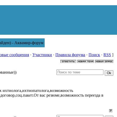
найден) - Аквамир-форум
овые сообщения
·
Участники
·
Правила форума
·
Поиск
·
RSS
]
ованные))
х ихтиолога,ихтиопатолога,возможность
,договор,соц.пакет.От вас резюме,возможность переезда в