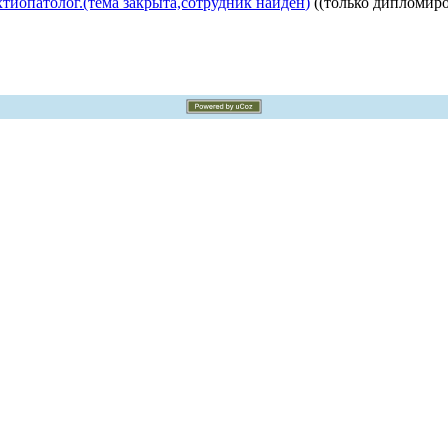
тиопатолог.(тема закрыта,сотрудник найден)
((только дипломир