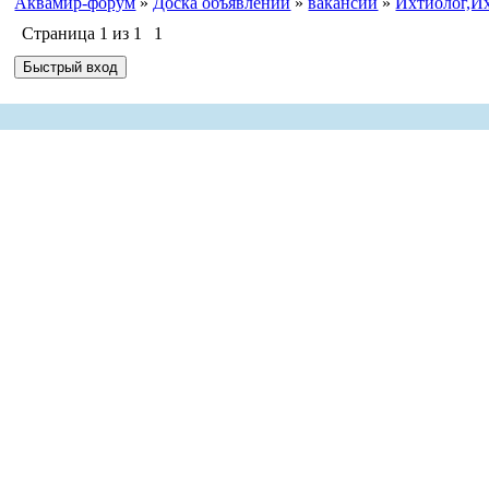
Аквамир-форум
»
Доска объявлений
»
вакансии
»
Ихтиолог,Их
Страница
1
из
1
1