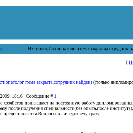
д
Ихтиолог,Ихтиопатолог.(тема закрыта,сотрудник 
[
Н
тиопатолог.(тема закрыта,сотрудник найден)
((только дипломир
.2009, 18:16 | Сообщение #
1
е хозяйстов приглашает на постоянную работу дипломированны
разу после получения специальности(без опыта,после института)
е предоставляется.Вопросы в личку,отвечу сразу.