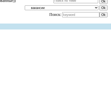
ованные))
Поиск: