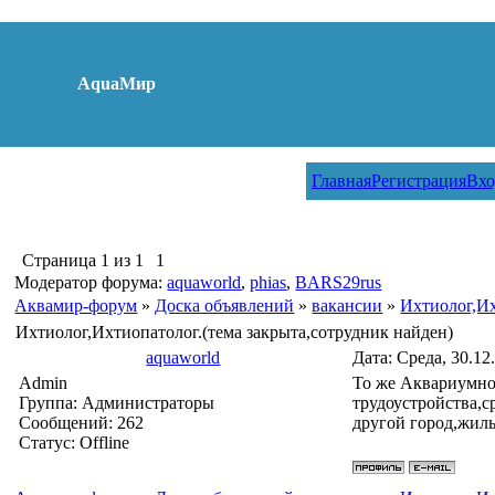
AquaМир
Главная
Регистрация
Вхо
Страница
1
из
1
1
Модератор форума:
aquaworld
,
phias
,
BARS29rus
Аквамир-форум
»
Доска объявлений
»
вакансии
»
Ихтиолог,Их
Ихтиолог,Ихтиопатолог.(тема закрыта,сотрудник найден)
aquaworld
Дата: Среда, 30.12
Admin
То же Аквариумно
Группа: Администраторы
трудоустройства,с
Сообщений:
262
другой город,жиль
Статус:
Offline