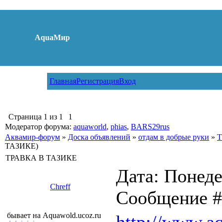
AquaМир
Главная
Регистрация
Вход
Страница
1
из
1
1
Модератор форума:
aquaworld
,
phias
,
BARS29rus
Аквамир-форум
»
Доска объявлений
»
отдам в добрые руки
»
Т
ТАЗИКЕ)
ТРАВКА В ТАЗИКЕ
Дата: Понеде
Chreff
Сообщение 
бывает на Aquawold.ucoz.ru