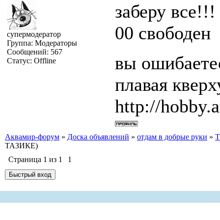
заберу все!!!
00 свободен
супермодератор
Группа: Модераторы
Сообщений:
567
вы ошибаетес
Статус:
Offline
плавая квер
http://hobby.a
Аквамир-форум
»
Доска объявлений
»
отдам в добрые руки
»
Т
ТАЗИКЕ)
Страница
1
из
1
1