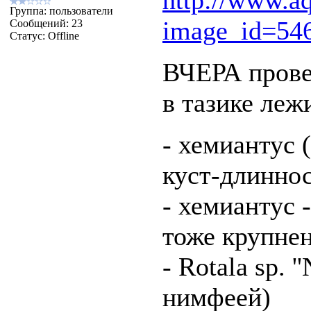
http://www.aq
Группа: пользователи
image_id=54
Сообщений:
23
Статус:
Offline
ВЧЕРА прове
в тазике леж
- хемиантус 
куст-длиннос
- хемиантус 
тоже крупнен
- Rotala sp. '
нимфеей)