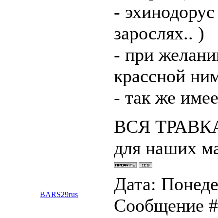
- эхинодорус 
зарослях.. )
- при желани
крассной ни
- так же име
ВСЯ ТРАВКА 
для наших м
Дата: Понеде
BARS29rus
Сообщение 