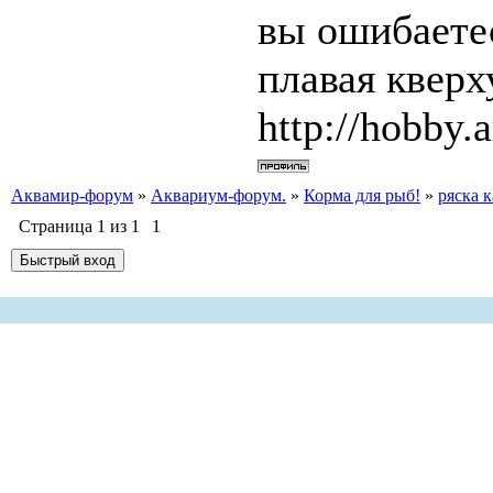
вы ошибаетес
плавая квер
http://hobby.a
Аквамир-форум
»
Аквариум-форум.
»
Корма для рыб!
»
ряска 
Страница
1
из
1
1