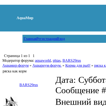
AquaМир
Главная
Регистрация
Вход
Страница
1
из
1
1
Модератор форума:
aquaworld
,
phias
,
BARS29rus
Аквамир-форум
»
Аквариум-форум.
»
Корма для рыб!
»
ряска 
ряска как корм
Дата: Суббота
BARS29rus
Сообщение 
Внешний вид: