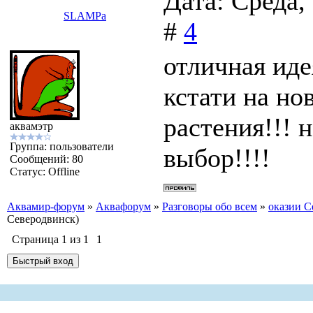
Дата: Среда,
SLAMPa
#
4
отличная иде
кстати на но
растения!!! 
аквамэтр
Группа: пользователи
выбор!!!!
Сообщений:
80
Статус:
Offline
Аквамир-форум
»
Аквафорум
»
Разговоры обо всем
»
оказии С
Северодвинск)
Страница
1
из
1
1