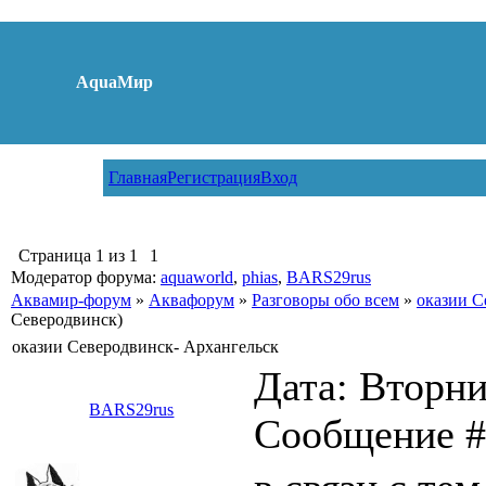
AquaМир
Главная
Регистрация
Вход
Страница
1
из
1
1
Модератор форума:
aquaworld
,
phias
,
BARS29rus
Аквамир-форум
»
Аквафорум
»
Разговоры обо всем
»
оказии С
Северодвинск)
оказии Северодвинск- Архангельск
Дата: Вторник
BARS29rus
Сообщение 