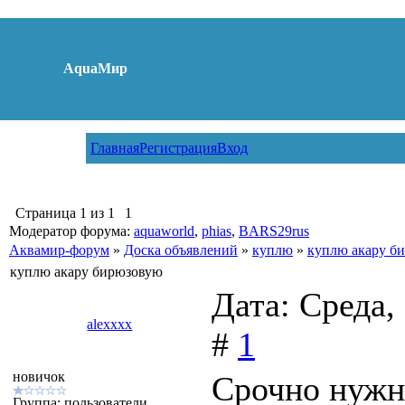
AquaМир
Главная
Регистрация
Вход
Страница
1
из
1
1
Модератор форума:
aquaworld
,
phias
,
BARS29rus
Аквамир-форум
»
Доска объявлений
»
куплю
»
куплю акару б
куплю акару бирюзовую
Дата: Среда,
alexxxx
#
1
новичок
Срочно нужн
Группа: пользователи