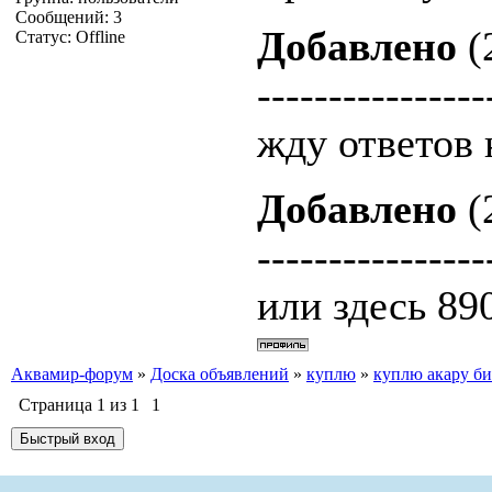
Сообщений:
3
Добавлено
(
Статус:
Offline
----------------
жду ответов
Добавлено
(
----------------
или здесь 89
Аквамир-форум
»
Доска объявлений
»
куплю
»
куплю акару б
Страница
1
из
1
1