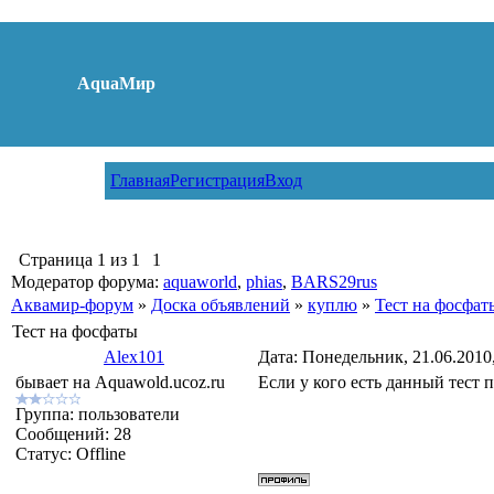
AquaМир
Главная
Регистрация
Вход
Страница
1
из
1
1
Модератор форума:
aquaworld
,
phias
,
BARS29rus
Аквамир-форум
»
Доска объявлений
»
куплю
»
Тест на фосфат
Тест на фосфаты
Alex101
Дата: Понедельник, 21.06.2010
бывает на Aquawold.ucoz.ru
Если у кого есть данный тест 
Группа: пользователи
Сообщений:
28
Статус:
Offline