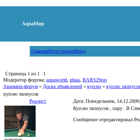
AquaМир
Главная
Регистрация
Вход
Страница
1
из
1
1
Модератор форума:
aquaworld
,
phias
,
BARS29rus
Аквамир-форум
»
Доска объявлений
»
куплю
»
куплю лялиусо
куплю лялиусов
Реалист
Дата: Понедельник, 14.12.2009
Куплю лялиусов , пару . В Сев
Сообщение отредактировал
Ре
новичок