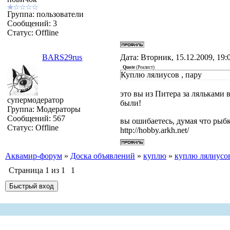
Группа: пользователи
Сообщений:
3
Статус:
Offline
BARS29rus
Дата: Вторник, 15.12.2009, 19
Quote
(
Реалист
)
Куплю лялиусов , пару
это вы из Питера за ляльками в
супермодератор
были!
Группа: Модераторы
Сообщений:
567
вы ошибаетесь, думая что рыбк
Статус:
Offline
http://hobby.arkh.net/
Аквамир-форум
»
Доска объявлений
»
куплю
»
куплю лялиусо
Страница
1
из
1
1