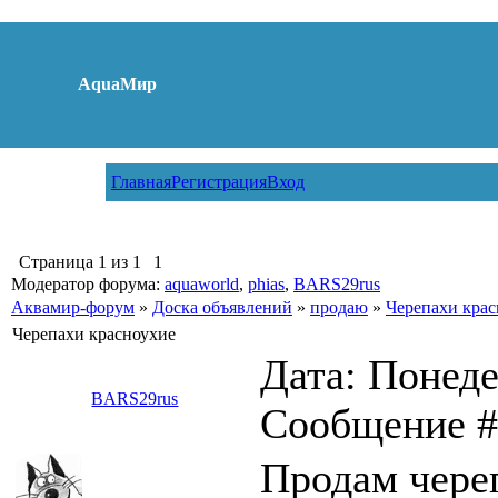
AquaМир
Главная
Регистрация
Вход
Страница
1
из
1
1
Модератор форума:
aquaworld
,
phias
,
BARS29rus
Аквамир-форум
»
Доска объявлений
»
продаю
»
Черепахи крас
Черепахи красноухие
Дата: Понедел
BARS29rus
Сообщение 
Продам череп