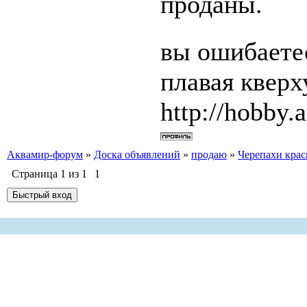
проданы.
вы ошибаетес
плавая квер
http://hobby.a
Аквамир-форум
»
Доска объявлений
»
продаю
»
Черепахи крас
Страница
1
из
1
1