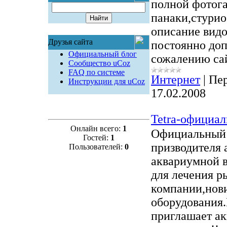
полной фотога
панаки,стури
описание видо
Друзья сайта
постоянно до
Официальный блог
сожалению са
Сообщество uCoz
FAQ по системе
Интернет
|
Пер
Инструкции для uCoz
17.02.2008
Tetra-официа
Онлайн всего:
1
Официальный 
Гостей:
1
призводителя 
Пользователей:
0
аквариумной в
для лечения 
компании,нови
оборудования.
приглашает ак