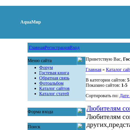
AquaМир
Главная
Регистрация
Вход
Приветствую Вас,
Гос
Меню сайта
Форум
Главная
»
Каталог сай
Гостевая книга
Обратная связь
В категории сайтов:
5
Фотоальбом
Показано сайтов:
1-5
Каталог сайтов
Каталог статей
Сортировать по:
Дате
Любителям со
Форма входа
Любителям со
других,предст
Поиск