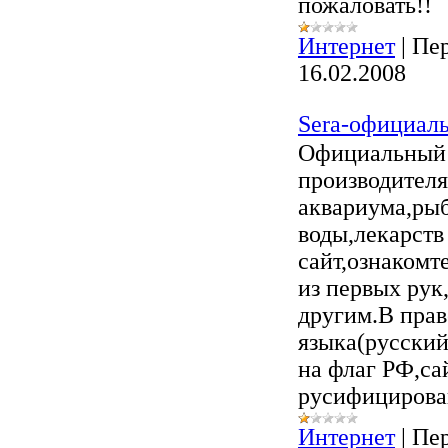
пожаловать!!
Интернет
|
Пер
16.02.2008
Sera-официал
Официальный 
производителя
аквариума,ры
воды,лекарств
сайт,ознакомт
из первых рук
другим.В прав
языка(русский
на флаг РФ,са
русифицирова
Интернет
|
Пер