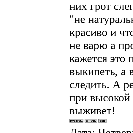
них грот сле
"не натураль
красиво и чт
не варю а пр
кажется это 
выкипеть, а 
следить. А р
при высокой 
выживет!
Дата: Четверг