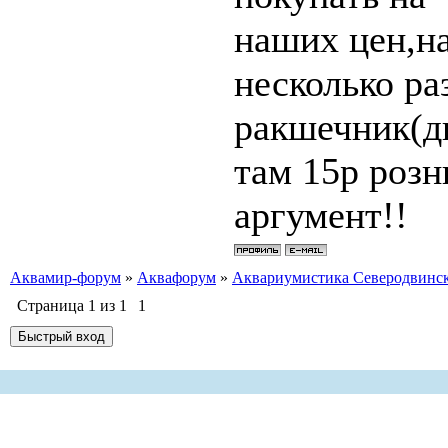
наших цен,на
несколько ра
ракшечник(ды
там 15р розн
аргумент!!
Аквамир-форум
»
Аквафорум
»
Аквариумистика Северодвинс
Страница
1
из
1
1