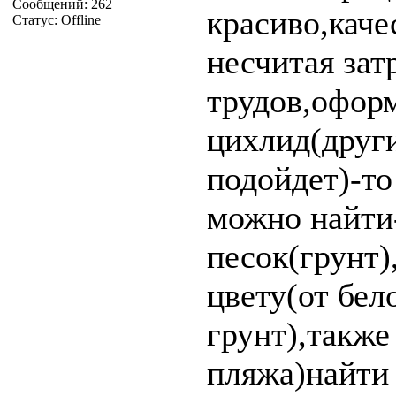
Сообщений:
262
красиво,каче
Статус:
Offline
несчитая зат
трудов,офор
цихлид(друг
подойдет)-то
можно найти
песок(грунт
цвету(от бел
грунт),также
пляжа)найти