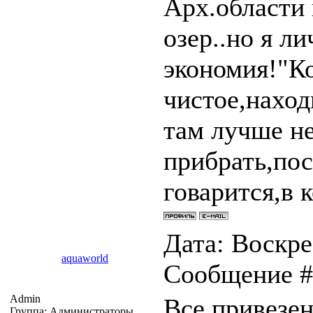
Арх.области
озер..но я л
экономия!"К
чистое,наход
там лучше не
прибрать,пос
говарится,в 
Дата: Воскрес
aquaworld
Сообщение 
Admin
Все привезен
Группа: Администраторы