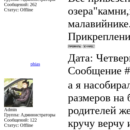
Сообщений:
262
озера"камни,
Статус:
Offline
малавийнике.
Прикреплен
Дата: Четверг
phias
Сообщение 
а я насобира
размеров на 
родителей же
Admin
Группа: Администраторы
кручу верчу 
Сообщений:
122
Статус:
Offline