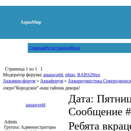
AquaМир
Главная
Регистрация
Вход
Страница
1
из
1
1
Модератор форума:
aquaworld
,
phias
,
BARS29rus
Аквамир-форум
»
Аквафорум
»
Аквариумистика Северодвинс
озеро"Кородское"-наш тайник декора!
Дата: Пятница
aquaworld
Сообщение 
Admin
Ребята вкра
Группа: Администраторы