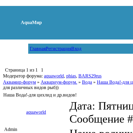
AquaМир
Главная
Регистрация
Вход
Страница
1
из
1
1
Модератор форума:
aquaworld
,
phias
,
BARS29rus
Аквамир-форум
»
Аквариум-форум.
»
Вода
»
Наша Вода!-для ц
для различных видов рыб))
Наша Вода!-для цихлид и др.видов!
Дата: Пятница
aquaworld
Сообщение 
Admin