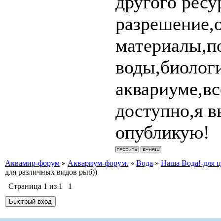
другого ресу
разрешение,
материалы,п
воды,биолог
аквариуме,вс
доступно,я 
опубликую!
Аквамир-форум
»
Аквариум-форум.
»
Вода
»
Наша Вода!-для ц
для различных видов рыб))
Страница
1
из
1
1