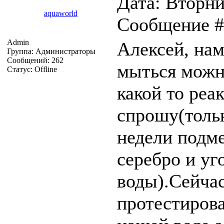
Дата: Вторник
aquaworld
Сообщение 
Admin
Алексей, нам
Группа: Администраторы
Сообщений:
262
мыться можн
Статус:
Offline
какой то реа
спрошу(тольк
недели подме
серебро и уг
воды).Сейчас
протестиров