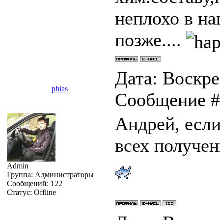
неплохо в н
позже....
Дата: Воскрес
phias
Сообщение 
Андрей, если
всех получен
Admin
Группа: Администраторы
Сообщений:
122
Статус:
Offline