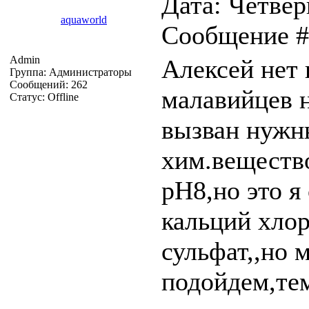
Дата: Четверг
aquaworld
Сообщение 
Admin
Алексей нет 
Группа: Администраторы
Сообщений:
262
малавийцев н
Статус:
Offline
вызван нужн
хим.вещество
pH8,но это я
кальций хло
сульфат,,но 
подойдем,те