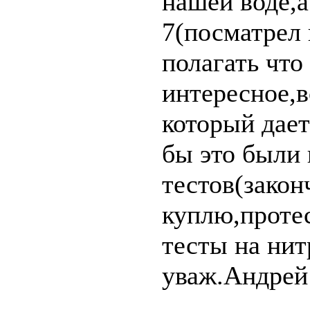
нашей воде,а
7(посматрел 
полагать что
интересное,в
который дае
бы это были
тестов(закон
куплю,протес
тесты на ни
уваж.Андрей