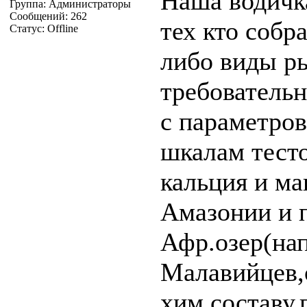
Наша водичка
Группа: Администраторы
Сообщений:
262
тех кто собр
Статус:
Offline
либо виды р
требователь
с параметров
шкалам тесто
кальция и ма
Амазонии и 
Афр.озер(на
Малавийцев,
хим.составу,