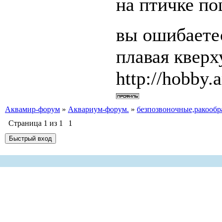
на птичке по
вы ошибаетес
плавая квер
http://hobby.a
Аквамир-форум
»
Аквариум-форум.
»
безпозвоночные,ракообр
Страница
1
из
1
1