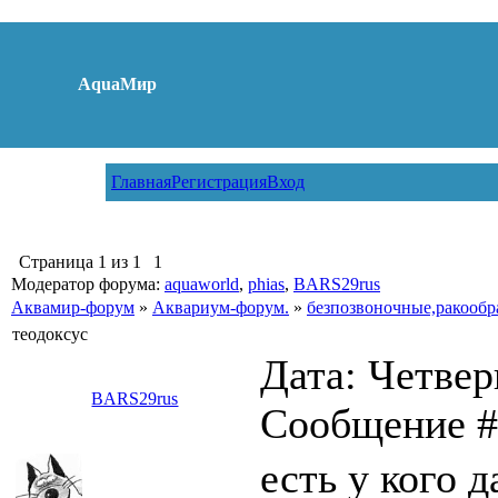
AquaМир
Главная
Регистрация
Вход
Страница
1
из
1
1
Модератор форума:
aquaworld
,
phias
,
BARS29rus
Аквамир-форум
»
Аквариум-форум.
»
безпозвоночные,ракообр
теодоксус
Дата: Четверг
BARS29rus
Сообщение 
есть у кого 