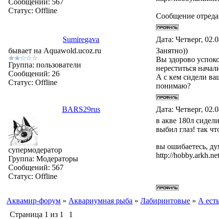
Сообщений:
567
Статус:
Offline
Сообщение отред
Sumiregava
Дата: Четверг, 02.
бывает на Aquawold.ucoz.ru
Занятно))
Вы здорово успокои
Группа: пользователи
нереститься начали
Сообщений:
26
А с кем сидели ва
Статус:
Offline
понимаю?
BARS29rus
Дата: Четверг, 02.
в акве 180л сидел
выбил глаз! так ч
вы ошибаетесь, ду
супермодератор
http://hobby.arkh.net
Группа: Модераторы
Сообщений:
567
Статус:
Offline
Аквамир-форум
»
Аквариумная рыба
»
Лабиринтовые
»
А ест
Страница
1
из
1
1