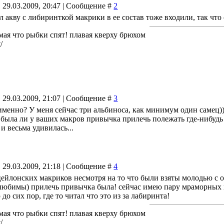
 29.03.2009, 20:47 | Сообщение #
2
л акву с либиринткой макрики в ее состав тоже входили, так что
мая что рыбки спят! плавая кверху брюхом
/
 29.03.2009, 21:07 | Сообщение #
3
именно? У меня сейчас три альбиноса, как минимум один самец)
 была ли у ваших макров привычка прилечь полежать где-нибудь з
и весьма удивилась...
 29.03.2009, 21:18 | Сообщение #
4
цейлонских макриков несмотря на то что были взяты молодью с 
юбимы) прилечь привычка была! сейчас имею пару мраморных гу
до сих пор, где то читал что это из за лабиринта!
мая что рыбки спят! плавая кверху брюхом
/