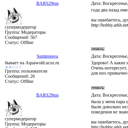
BARS29rus
Дата: Воскресенье,
года два назад име
вы ошибаетесь, ду
http://hobby.arkh.net
супермодератор
Группа: Модераторы
Сообщений:
567
Статус:
Offline
Sumiregava
Дата: Воскресенье,
бывает на Aquawold.ucoz.ru
Здорово! А какие 
Очень интересует,
Группа: пользователи
для них привычно 
Сообщений:
26
Статус:
Offline
BARS29rus
Дата: Воскресенье,
была у меня пара 
были довольно нел
поведения не знаю 
супермодератор
вы ошибаетесь, ду
Группа: Модераторы
http://hobby.arkh.net