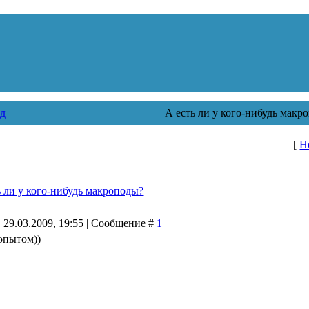
д
А есть ли у кого-нибудь мак
[
Н
ь ли у кого-нибудь макроподы?
 29.03.2009, 19:55 | Сообщение #
1
опытом))