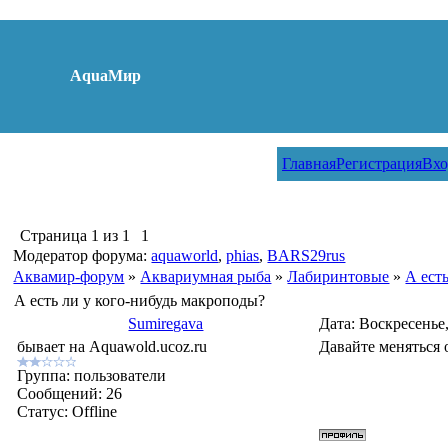
AquaМир
Главная
Регистрация
Вхо
Страница
1
из
1
1
Модератор форума:
aquaworld
,
phias
,
BARS29rus
Аквамир-форум
»
Аквариумная рыба
»
Лабиринтовые
»
А ест
А есть ли у кого-нибудь макроподы?
Sumiregava
Дата: Воскресенье,
бывает на Aquawold.ucoz.ru
Давайте меняться 
Группа: пользователи
Сообщений:
26
Статус:
Offline