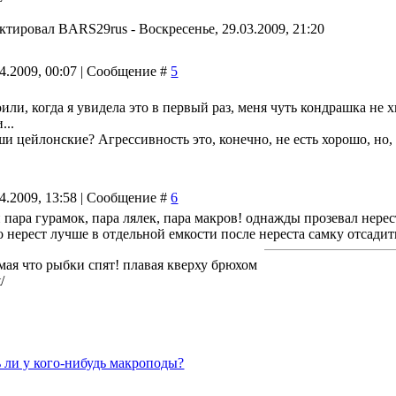
актировал
BARS29rus
-
Воскресенье, 29.03.2009, 21:20
04.2009, 00:07 | Сообщение #
5
ли, когда я увидела это в первый раз, меня чуть кондрашка не х
...
ши цейлонские? Агрессивность это, конечно, не есть хорошо, но, 
04.2009, 13:58 | Сообщение #
6
и пара гурамок, пара лялек, пара макров! однажды прозевал нере
то нерест лучше в отдельной емкости после нереста самку отсадит
мая что рыбки спят! плавая кверху брюхом
/
ь ли у кого-нибудь макроподы?