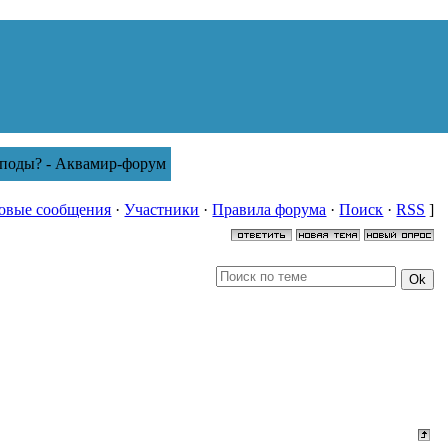
роподы? - Аквамир-форум
овые сообщения
·
Участники
·
Правила форума
·
Поиск
·
RSS
]