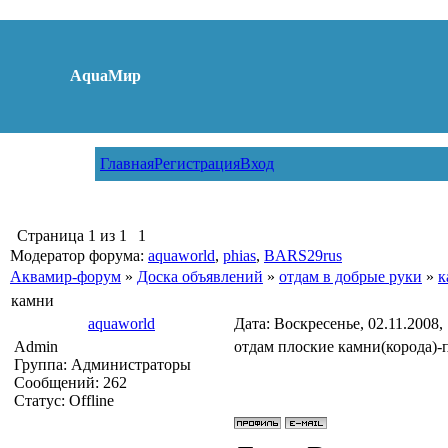
AquaМир
Главная
Регистрация
Вход
Страница
1
из
1
1
Модератор форума:
aquaworld
,
phias
,
BARS29rus
Аквамир-форум
»
Доска объявлений
»
отдам в добрые руки
»
к
камни
aquaworld
Дата: Воскресенье, 02.11.2008,
Admin
отдам плоские камни(корода)-
Группа: Администраторы
Сообщений:
262
Статус:
Offline