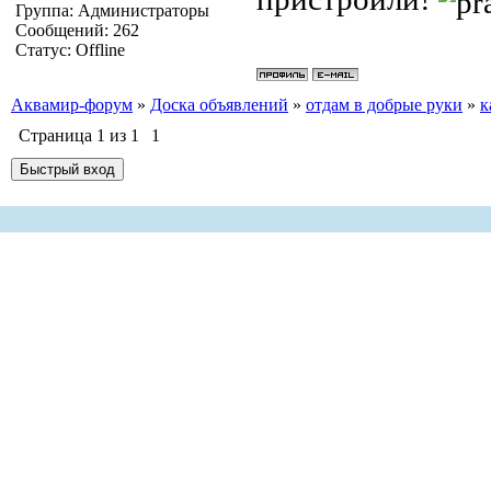
Группа: Администраторы
Сообщений:
262
Статус:
Offline
Аквамир-форум
»
Доска объявлений
»
отдам в добрые руки
»
к
Страница
1
из
1
1