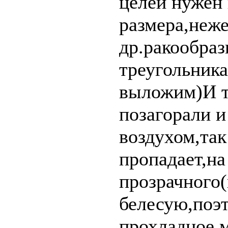
целей нужен 
размера,неж
др.ракообраз
треугольник
выложим)И т
позагорали 
воздухом,так
пропадает,на
прозрачного(
белесую,поэт
прохладное м