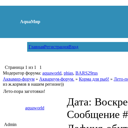
AquaМир
Главная
Регистрация
Вход
Страница
1
из
1
1
Модератор форума:
aquaworld
,
phias
,
BARS29rus
Аквамир-форум
»
Аквариум-форум.
»
Корма для рыб!
»
Лето-п
из ж.кормов в нашем регионе))
Лето-пора заготовки!
Дата: Воскрес
aquaworld
Сообщение 
Admin