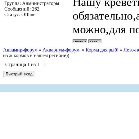
Нашу креветк
Группа: Администраторы
Сообщений:
262
обязательно
Статус:
Offline
можно,для п
Аквамир-форум
»
Аквариум-форум.
»
Корма для рыб!
»
Лето-п
из ж.кормов в нашем регионе))
Страница
1
из
1
1