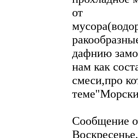
от
мусора(водо
ракообразные
дафнию замо
нам как сос
смеси,про к
теме"Морски
Сообщение о
Воскресенье,