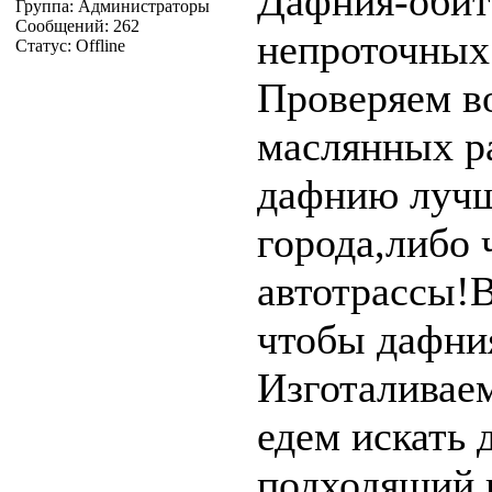
Дафния-обит
Группа: Администраторы
Сообщений:
262
непроточных
Статус:
Offline
Проверяем во
маслянных р
дафнию лучш
города,либо 
автотрассы!
чтобы дафни
Изготаливаем
едем искать
подходящий 