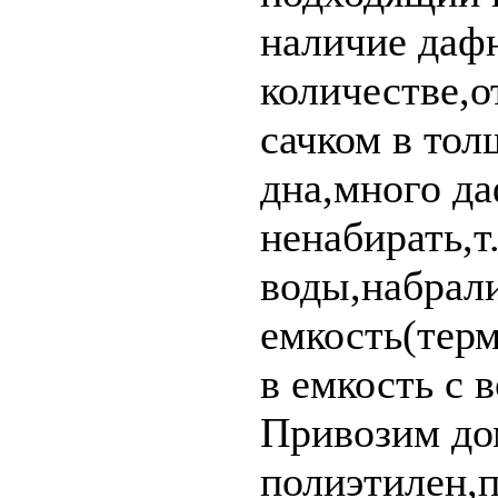
наличие даф
количестве,о
сачком в тол
дна,много да
ненабирать,т
воды,набрал
емкость(тер
в емкость с 
Привозим до
полиэтилен,