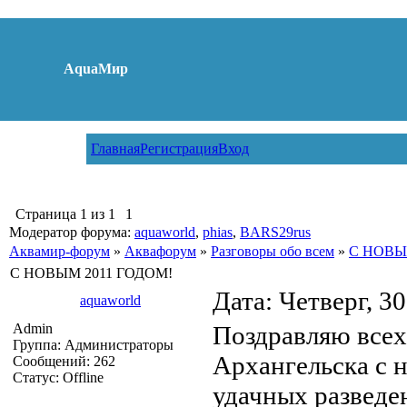
AquaМир
Главная
Регистрация
Вход
Страница
1
из
1
1
Модератор форума:
aquaworld
,
phias
,
BARS29rus
Аквамир-форум
»
Аквафорум
»
Разговоры обо всем
»
С НОВЫ
С НОВЫМ 2011 ГОДОМ!
Дата: Четверг, 3
aquaworld
Admin
Поздравляю всех
Группа: Администраторы
Архангельска с 
Сообщений:
262
Статус:
Offline
удачных разведе