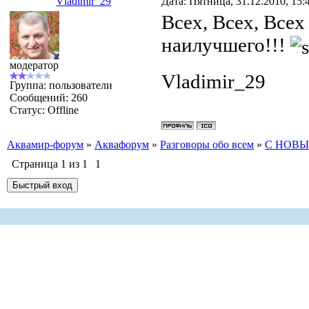
Vladimir_29
Дата: Пятница, 31.12.2010, 15
Всех, Всех, Все
наилучшего!!!
модератор
Vladimir_29
Группа: пользователи
Сообщений:
260
Статус:
Offline
Аквамир-форум
»
Аквафорум
»
Разговоры обо всем
»
С НОВЫ
Страница
1
из
1
1