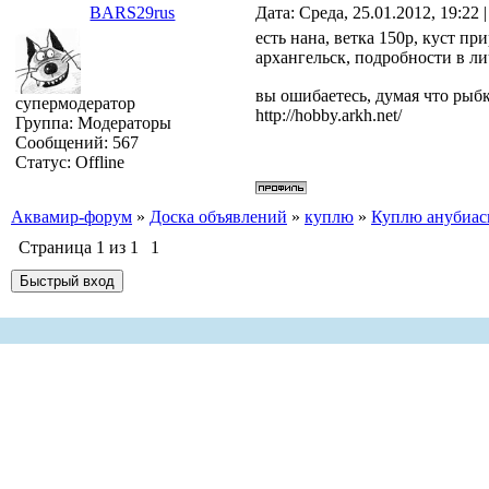
BARS29rus
Дата: Среда, 25.01.2012, 19:22
есть нана, ветка 150р, куст 
архангельск, подробности в л
вы ошибаетесь, думая что рыбк
супермодератор
http://hobby.arkh.net/
Группа: Модераторы
Сообщений:
567
Статус:
Offline
Аквамир-форум
»
Доска объявлений
»
куплю
»
Куплю анубиа
Страница
1
из
1
1