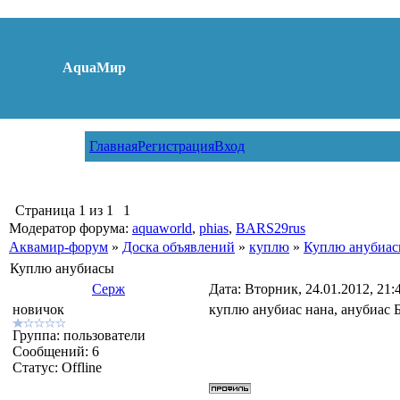
AquaМир
Главная
Регистрация
Вход
Страница
1
из
1
1
Модератор форума:
aquaworld
,
phias
,
BARS29rus
Аквамир-форум
»
Доска объявлений
»
куплю
»
Куплю анубиа
Куплю анубиасы
Серж
Дата: Вторник, 24.01.2012, 21
новичок
куплю анубиас нана, анубиас Б
Группа: пользователи
Сообщений:
6
Статус:
Offline